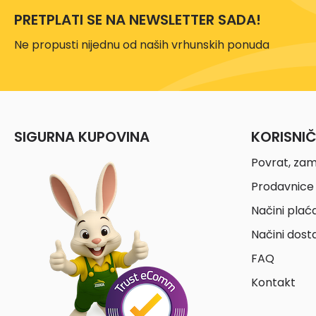
TYROLIT
(34)
PRETPLATI SE NA NEWSLETTER SADA!
Ne propusti nijednu od naših vrhunskih ponuda
SIGURNA KUPOVINA
KORISNI
Povrat, zam
Prodavnice 
Načini plać
Načini dost
FAQ
Kontakt