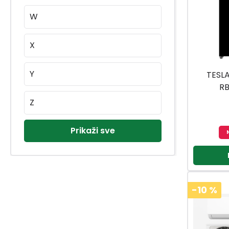
TER COMPOSTI
(10)
W
TEROSON
(3)
TESA
(46)
X
TESAY
(3)
Y
TESLA
TESKO
(1)
R
TESLA
(74)
Z
TEXO
(52)
TFA
(5)
Prikaži sve
THERMOFLUX
(4)
TIP TOP OFFICE
(27)
TITAN
(3)
-10
%
TITAN LIVARNA
(5)
TITIZ
(268)