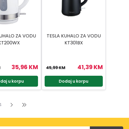
KUHALO ZA VODU
TESLA KUHALO ZA VODU
KT200WX
KT301BX
35,96 KM
41,39 KM
M
45,99 KM
daj u korpu
Dodaj u korpu
4