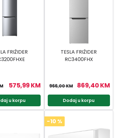
LA FRIŽIDER
TESLA FRIŽIDER
C3200FHXE
RC3400FHX
575,99 KM
869,40 KM
KM
966,00 KM
daj u korpu
Dodaj u korpu
-10
%