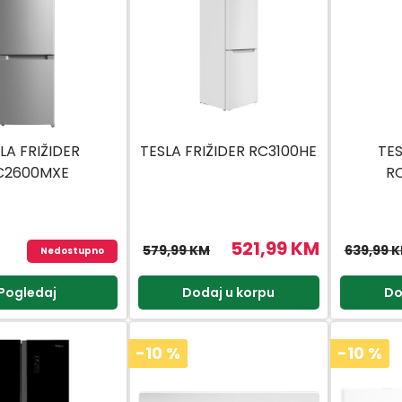
LA FRIŽIDER
TESLA FRIŽIDER RC3100HE
TES
C2600MXE
R
521,99 KM
579,99 KM
639,99 
Nedostupno
Pogledaj
Dodaj u korpu
Do
-10
%
-10
%