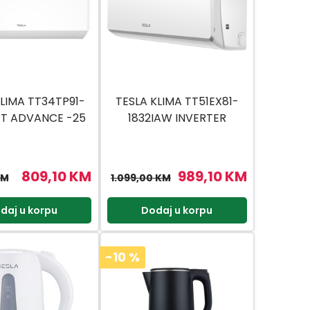
KLIMA TT34TP91-
TESLA KLIMA TT51EX81-
WT ADVANCE -25
1832IAW INVERTER
RTER GRIJAČI
809,10 KM
989,10 KM
KM
1.099,00 KM
daj u korpu
Dodaj u korpu
-10
%