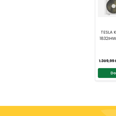
TKK
(74)
TOP LINE
(1)
TOPWRITE
(31)
TOPWRITE KIDS
(4)
TESLA 
TOSHIBA
(3)
1832IH
INVE
TOTUM
(1)
TOUCH OF BEAUTY
(11)
1.309,99
TOX
(2)
TRAG
(1)
Do
TROFIL
(7)
TROTEC
(1)
TUFFEX
(151)
TURSUNPROM
(5)