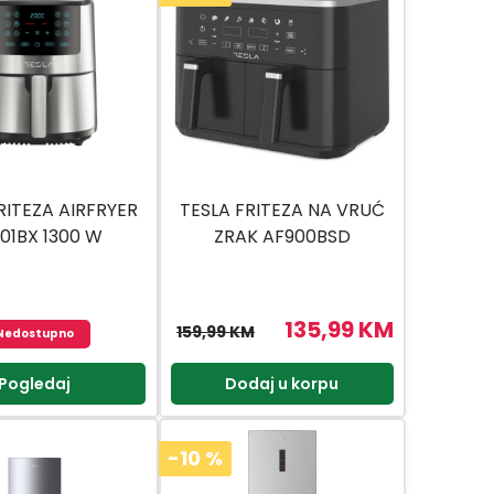
RITEZA AIRFRYER
TESLA FRITEZA NA VRUĆ
01BX 1300 W
ZRAK AF900BSD
135,99 KM
159,99 KM
Nedostupno
Pogledaj
Dodaj u korpu
-10
%