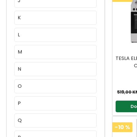
J
K
L
M
TESLA EL
C
N
O
519,00 K
P
Do
Q
-10
%