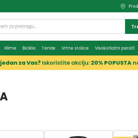
Prod
Tr
Klime
Bicikla
Tende
Vrtne stolice
Visokotlačni perači
jedan za Vas?
Iskoristite akciju:
20% POPUSTA
n
LA