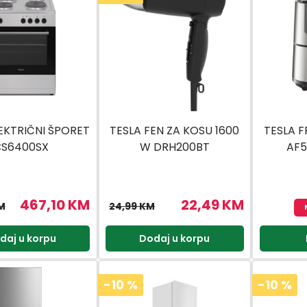
EKTRIČNI ŠPORET
TESLA FEN ZA KOSU 1600
TESLA F
S6400SX
W DRH200BT
AF5
467,10 KM
22,49 KM
M
24,99 KM
daj u korpu
Dodaj u korpu
-10
%
-10
%