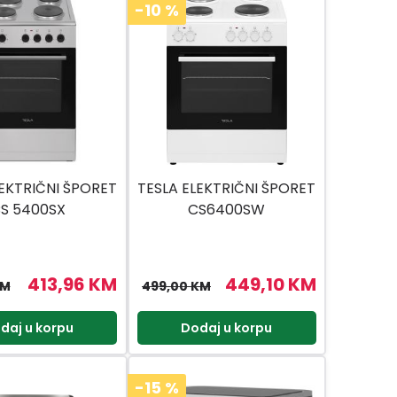
-10
%
LEKTRIČNI ŠPORET
TESLA ELEKTRIČNI ŠPORET
S 5400SX
CS6400SW
413,96 KM
449,10 KM
KM
499,00 KM
daj u korpu
Dodaj u korpu
-15
%