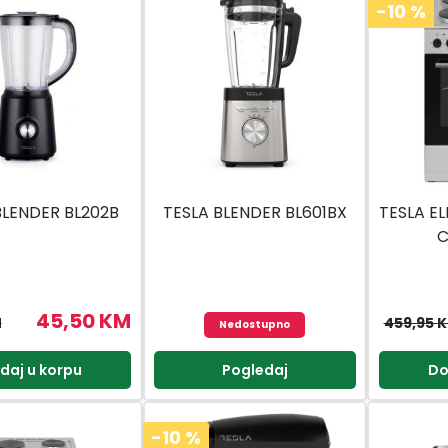
-10
%
BLENDER BL202B
TESLA BLENDER BL601BX
TESLA E
C
45,50 KM
M
459,95 
Nedostupno
daj u korpu
Pogledaj
Do
-10
%