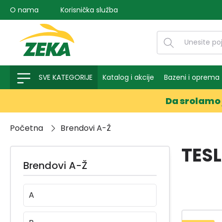
O nama
Korisnička služba
na pretragu
Preskoči na glavnu navigaciju
SVE KATEGORIJE
Katalog i akcije
Bazeni i oprema
Da srolamo 
Početna
Brendovi A-Ž
TES
Brendovi A-Ž
A