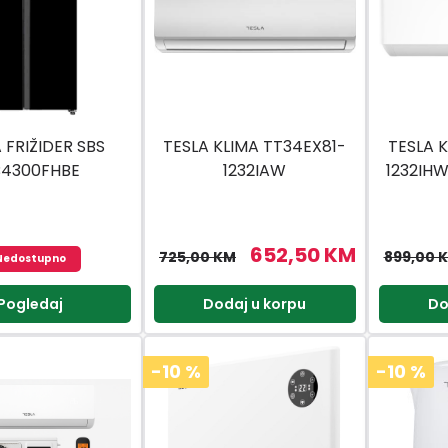
 FRIŽIDER SBS
TESLA KLIMA TT34EX81-
TESLA 
B4300FHBE
1232IAW
1232IH
INVE
652,50 KM
725,00 KM
899,00 
Nedostupno
Pogledaj
Dodaj u korpu
Do
-10
%
-10
%