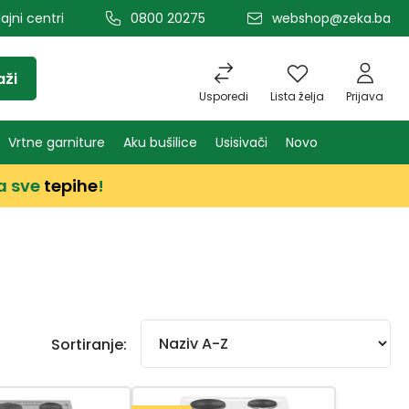
ajni centri
0800 20275
webshop@zeka.ba
aži
Usporedi
Lista želja
Prijava
Vrtne garniture
Aku bušilice
Usisivači
Novo
a sve
tepihe
!
Sortiranje: