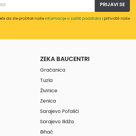
PRIJAVI SE
te da ste pročitali naše
informacije o zaštiti podataka
i prihvatili naše
ZEKA BAUCENTRI
Gračanica
Tuzla
Živinice
Zenica
Sarajevo Pofalići
Sarajevo Ilidža
Bihać