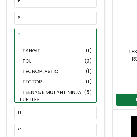
R
S
T
TANGIT
(1)
TES
R
TCL
(9)
TECNOPLASTIC
(1)
TECTOR
(1)
TEENAGE MUTANT NINJA
(5)
TURTLES
TEFAL
(13)
U
TEHNO-INDE
(4)
V
TEHNOMARKET-PIRIĆ
(2)