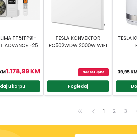
KLIMA TT51TP91-
TESLA KONVEKTOR
TESLA 
WT ADVANCE -25
PC502WDW 2000W WIFI
RTER GRIJAČI
1.178,99 KM
 KM
39,95 K
Nedostupno
daj u korpu
Pogledaj
Do
1
2
3