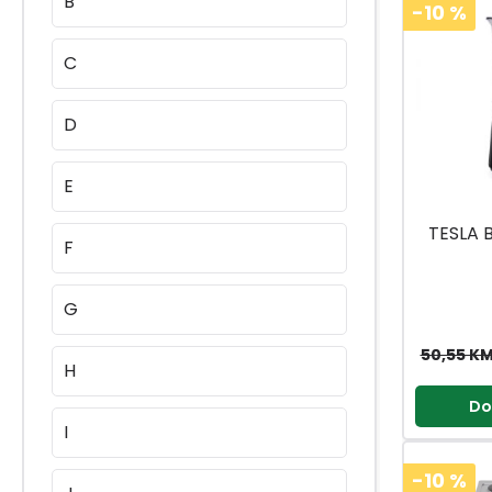
B
-10
%
C
D
E
TESLA 
F
G
50,55 K
H
Do
I
-10
%