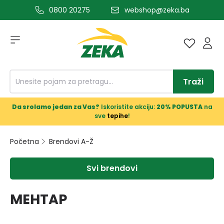
0800 20275
webshop@zeka.ba
a glavni sadržaj
Traži
Da srolamo jedan za Vas?
Iskoristite akciju:
20% POPUSTA
na
sve
tepihe
!
Početna
Brendovi A-Ž
Svi brendovi
MEHTAP