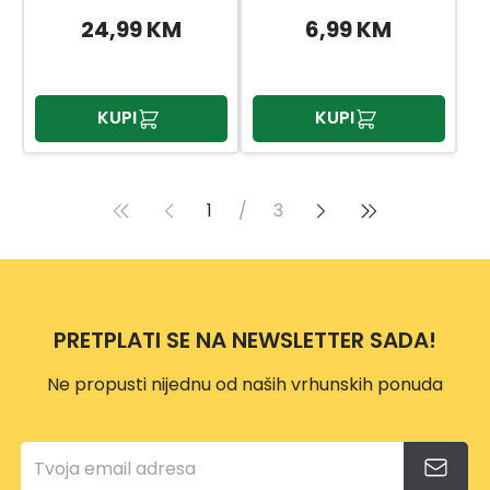
KT2634GGBD
24,99 KM
6,99 KM
KUPI
KUPI
1
/
3
PRETPLATI SE NA NEWSLETTER SADA!
Ne propusti nijednu od naših vrhunskih ponuda