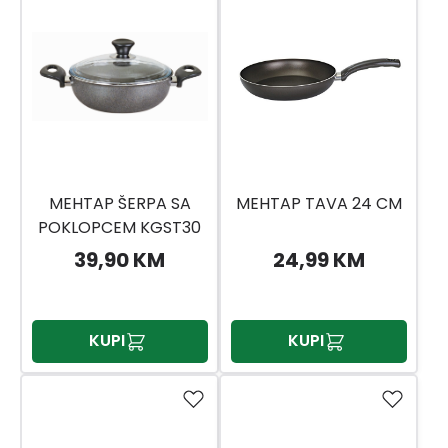
MEHTAP ŠERPA SA
MEHTAP TAVA 24 CM
POKLOPCEM KGST30
30 CM
39,90 KM
24,99 KM
KUPI
KUPI