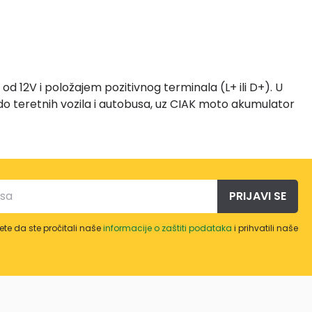
 12V i položajem pozitivnog terminala (L+ ili D+). U
o teretnih vozila i autobusa, uz CIAK moto akumulator
 zamjene akumulatora, redovno održavanje punjajem
PRIJAVI SE
te da ste pročitali naše
informacije o zaštiti podataka
i prihvatili naše