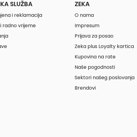
ČKA SLUŽBA
ZEKA
jena i reklamacija
O nama
i radno vrijeme
Impresum
anja
Prijava za posao
ave
Zeka plus Loyalty kartica
Kupovina na rate
Naše pogodnosti
Sektori našeg poslovanja
Brendovi