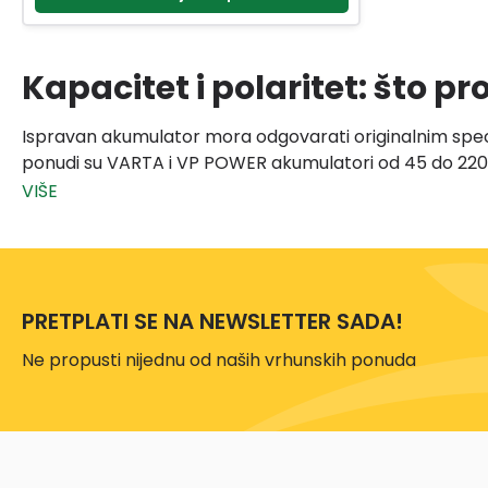
Kapacitet i polaritet: što pr
Ispravan akumulator mora odgovarati originalnim specif
ponudi su VARTA i VP POWER akumulatori od 45 do 220 A
za motocikle.
Punjači i ispravljači za ak
Punjači služe za sporo punjenje i održavanje napunjen
produžuje vijek trajanja i smanjuje rizik od iznenadnog p
PRETPLATI SE NA NEWSLETTER SADA!
Ne propusti nijednu od naših vrhunskih ponuda