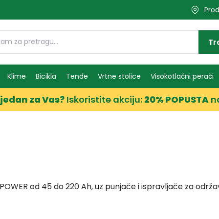
Prod
Tr
Klime
Bicikla
Tende
Vrtne stolice
Visokotlačni perači
jedan za Vas?
Iskoristite akciju:
20% POPUSTA
n
OWER od 45 do 220 Ah, uz punjače i ispravljače za održa