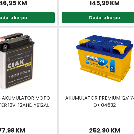
46,95 KM
145,99 KM
odaj u korpu
Dodaj u korpu
S AKUMULATOR MOTO
AKUMULATOR PREMIUM 12V 7
ER 12V-12AHD YB12AL
D+ 04632
77,99 KM
252,90 KM