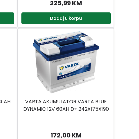
225,99 KM
Dodaj u korpu
4 AH
VARTA AKUMULATOR VARTA BLUE
DYNAMIC 12V 60AH D+ 242X175X190
D24
172,00 KM