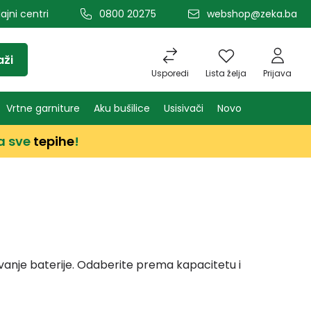
ajni centri
0800 20275
webshop@zeka.ba
aži
Usporedi
Lista želja
Prijava
Vrtne garniture
Aku bušilice
Usisivači
Novo
a sve
tepihe
!
vanje baterije. Odaberite prema kapacitetu i