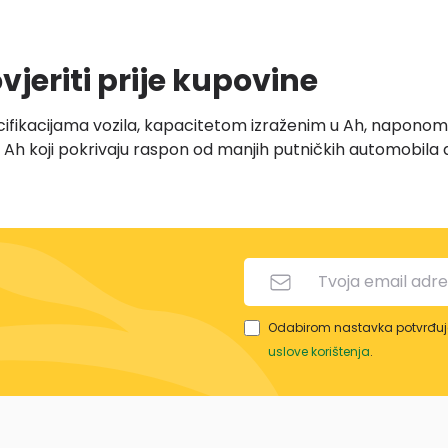
ovjeriti prije kupovine
ikacijama vozila, kapacitetom izraženim u Ah, naponom od
h koji pokrivaju raspon od manjih putničkih automobila d
umulatore
osti baterije tokom dužeg mirovanja vozila. Za razliku od
ražnjenja.
Odabirom nastavka potvrđuje
uslove korištenja
.