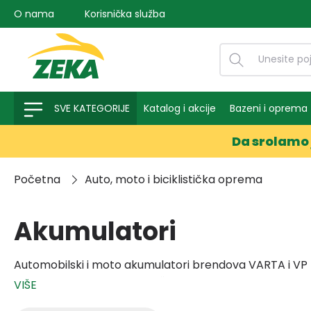
O nama
Korisnička služba
na pretragu
Preskoči na glavnu navigaciju
SVE KATEGORIJE
Katalog i akcije
Bazeni i oprema
Da srolamo 
Početna
Auto, moto i biciklistička oprema
Akumulatori
Automobilski i moto akumulatori brendova VARTA i VP P
polaritetu koji odgovara vašem vozilu.