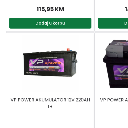
115,95 KM
1
Dodaj u korpu
D
VP POWER AKUMULATOR 12V 220AH
VP POWER A
L+