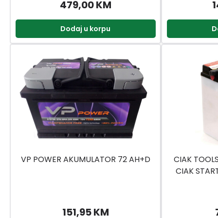
479,00 KM
1
Dodaj u korpu
D
VP POWER AKUMULATOR 72 AH+D
CIAK TOOL
CIAK START
151,95 KM