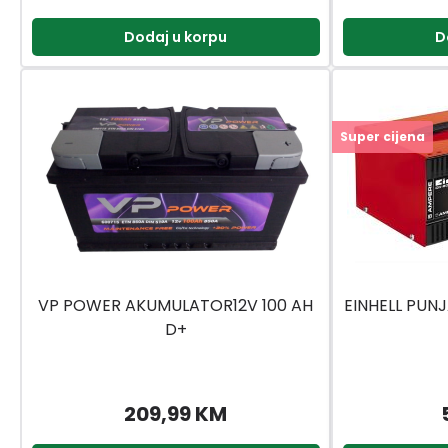
Dodaj u korpu
D
Super cijena
VP POWER AKUMULATOR12V 100 AH
EINHELL PU
D+
209,99 KM