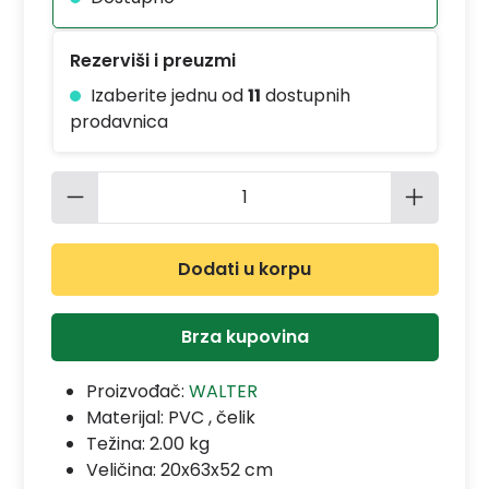
Rezerviši i preuzmi
Izaberite jednu od
11
dostupnih
prodavnica
Količina proizvoda: Unesite željenu 
Dodati u korpu
Brza kupovina
Proizvođač:
WALTER
Materijal:
PVC , čelik
Težina: 2.00 kg
Veličina: 20x63x52 cm