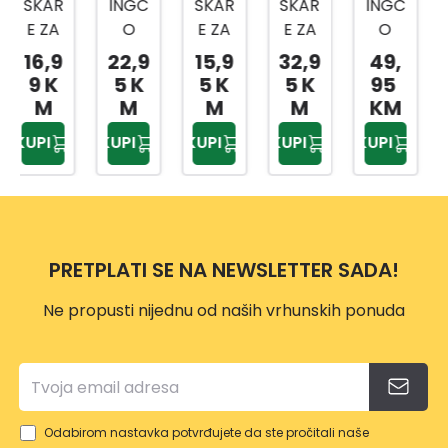
INGC
ŠKAR
ŠKAR
INGC
INGC
O
E ZA
E ZA
O
O
ŠKAR
VOĆ
GRA
ŠKAR
ŠKAR
22,9
15,9
32,9
49,
33,9
E ZA
E
NE
E ZA
E ZA
5 K
5 K
5 K
95
5 K
GRA
205
3076
GRA
ŽIVIC
M
M
M
KM
M
NE 29
MM
0MM
NE
U
KUPI
KUPI
KUPI
KUPI
KUPI
725
HPS0
HLT7
TELE
710-
MM
308
608
SKOP
860
HLT7
HEPS
MM
101
2528
HHS6
1
306
PRETPLATI SE NA NEWSLETTER SADA!
Ne propusti nijednu od naših vrhunskih ponuda
Odabirom nastavka potvrđujete da ste pročitali naše