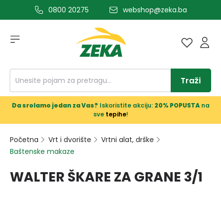
0800 20275
webshop@zeka.ba
a glavni sadržaj
Traži
Da srolamo jedan za Vas?
Iskoristite akciju:
20% POPUSTA
na
sve
tepihe
!
Početna
Vrt i dvorište
Vrtni alat, drške
Baštenske makaze
WALTER ŠKARE ZA GRANE 3/1