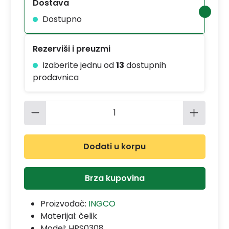
Dostava
Dostupno
Rezerviši i preuzmi
Izaberite jednu od
13
dostupnih
prodavnica
Količina proizvoda: Unesite željenu 
Dodati u korpu
Brza kupovina
Proizvođač:
INGCO
Materijal:
čelik
Model:
HPS0308