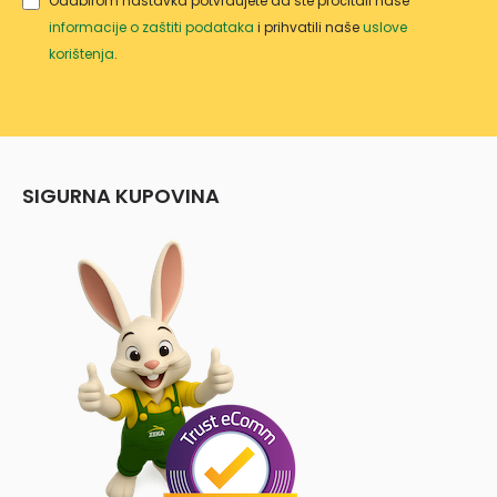
Odabirom nastavka potvrđujete da ste pročitali naše
informacije o zaštiti podataka
i prihvatili naše
uslove
korištenja
.
SIGURNA KUPOVINA