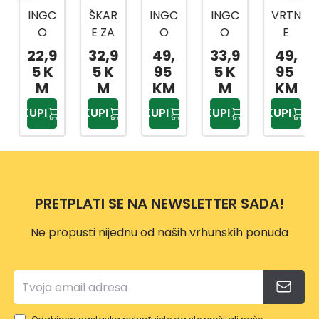
INGC
ŠKAR
INGC
INGC
VRTN
O
E ZA
O
O
E
ŠKAR
GRA
ŠKAR
ŠKAR
ŠKAR
22,9
32,9
49,
33,9
49,
E ZA
NE
E ZA
E ZA
E 3/1
5 K
5 K
95
5 K
95
GRA
3076
GRA
ŽIVIC
HLT7
M
M
KM
M
KM
NE 29
0MM
NE
U
6033
KUPI
KUPI
KUPI
KUPI
KUPI
725
HLT7
TELE
710-
MM
608
SKOP
860
HLT7
HEPS
MM
101
2528
HHS6
1
306
PRETPLATI SE NA NEWSLETTER SADA!
Ne propusti nijednu od naših vrhunskih ponuda