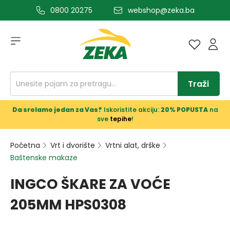
0800 20275
webshop@zeka.ba
a glavni sadržaj
Traži
Da srolamo jedan za Vas?
Iskoristite akciju:
20% POPUSTA
na
sve
tepihe
!
Početna
Vrt i dvorište
Vrtni alat, drške
Baštenske makaze
INGCO ŠKARE ZA VOĆE
205MM HPS0308