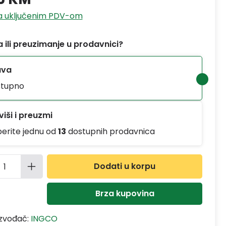
sa uključenim PDV-om
 ili preuzimanje u prodavnici?
ava
tupno
iši i preuzmi
berite jednu od
13
dostupnih prodavnica
ina proizvoda: Unesite željenu količinu
Dodati u korpu
Brza kupovina
izvođač:
INGCO