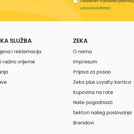
Odabirom nastavka potvrđuje
uslove korištenja
.
ČKA SLUŽBA
ZEKA
jena i reklamacija
O nama
i radno vrijeme
Impresum
anja
Prijava za posao
ave
Zeka plus Loyalty kartica
Kupovina na rate
Naše pogodnosti
Sektori našeg poslovanja
Brendovi