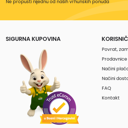
Ne propusti nijednu od naših vrhunskih ponuda
SIGURNA KUPOVINA
KORISNI
Povrat, zam
Prodavnice 
Načini plać
Načini dost
FAQ
Kontakt