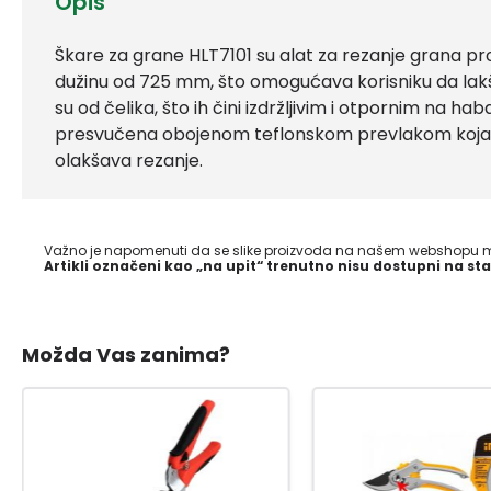
Opis
Škare za grane HLT7101 su alat za rezanje grana p
dužinu od 725 mm, što omogućava korisniku da lak
su od čelika, što ih čini izdržljivim i otpornim na hab
presvučena obojenom teflonskom prevlakom koja 
olakšava rezanje.
Važno je napomenuti da se slike proizvoda na našem webshopu mo
Artikli označeni kao „na upit“ trenutno nisu dostupni na sta
Možda Vas zanima?