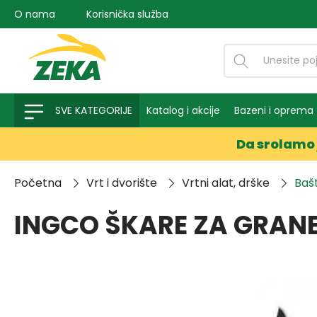
O nama
Korisnička služba
na pretragu
Preskoči na glavnu navigaciju
SVE KATEGORIJE
Katalog i akcije
Bazeni i oprema
Da srolamo 
Početna
Vrt i dvorište
Vrtni alat, drške
Baš
INGCO ŠKARE ZA GRANE