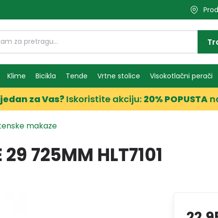
Prod
Tr
Klime
Bicikla
Tende
Vrtne stolice
Visokotlačni perači
jedan za Vas?
Iskoristite akciju:
20% POPUSTA
n
tenske makaze
 29 725MM HLT7101
22,9