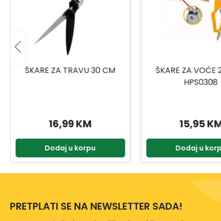
ŠKARE ZA VOĆE 205MM
ŠKARE ZA GRANE 
HPS0308
HLT7608
15,95 KM
32,95 K
Dodaj u korpu
Dodaj u kor
PRETPLATI SE NA NEWSLETTER SADA!