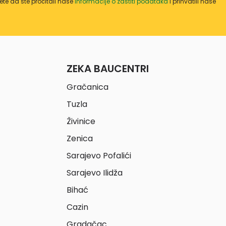
te da ste pročitali naše
informacije o zaštiti podataka
i prihvatili naše
ZEKA BAUCENTRI
Gračanica
Tuzla
Živinice
Zenica
Sarajevo Pofalići
Sarajevo Ilidža
Bihać
Cazin
Gradačac