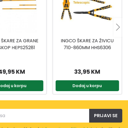
 ŠKARE ZA ŽIVICU
VRTNE ŠKARE 3/1 HLT76033
860MM HHS6306
33,95 KM
49,95 KM
odaj u korpu
Dodaj u korpu
PRIJAVI SE