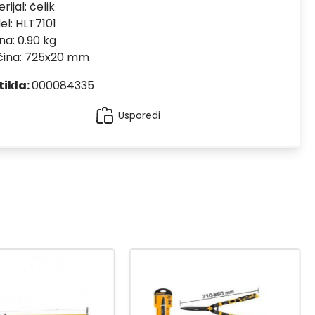
rijal:
čelik
el:
HLT7101
na: 0.90 kg
ičina: 725x20 mm
tikla:
000084335
Usporedi