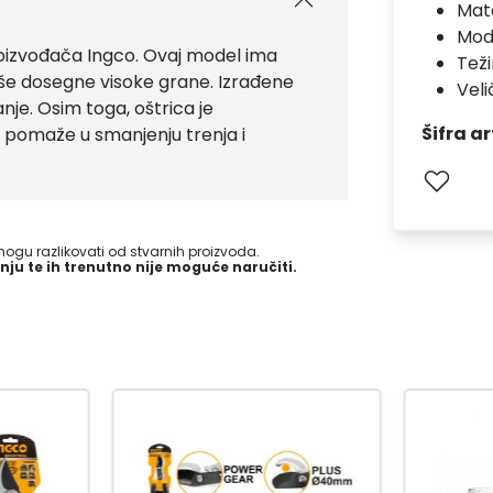
Mate
Mod
roizvođača Ingco. Ovaj model ima
Teži
še dosegne visoke grane. Izrađene
Vel
anje. Osim toga, oštrica je
Šifra ar
pomaže u smanjenju trenja i
gu razlikovati od stvarnih proizvoda.
nju te ih trenutno nije moguće naručiti.