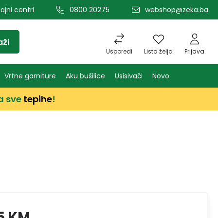
ajni centri
0800 20275
webshop@zeka.ba
aži
Usporedi
Lista želja
Prijava
Vrtne garniture
Aku bušilice
Usisivači
Novo
a sve
tepihe
!
5 KM