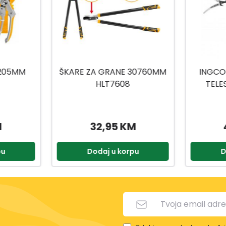
30760MM
INGCO ŠKARE ZA GRANE
INGCO
TELESKOP HEPS25281
710-
M
49,95 KM
pu
Dodaj u korpu
D