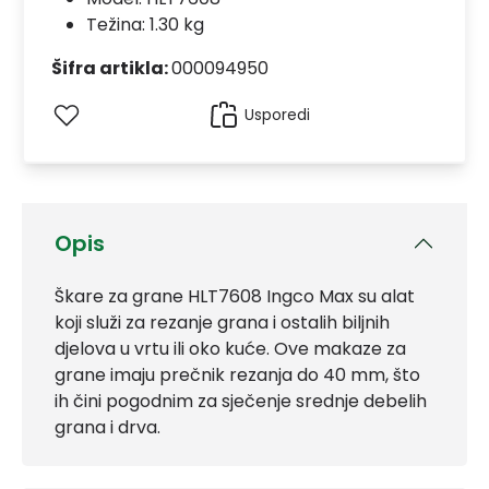
Težina: 1.30 kg
Šifra artikla:
000094950
Usporedi
Opis
Škare za grane HLT7608 Ingco Max su alat
koji služi za rezanje grana i ostalih biljnih
djelova u vrtu ili oko kuće. Ove makaze za
grane imaju prečnik rezanja do 40 mm, što
ih čini pogodnim za sječenje srednje debelih
grana i drva.