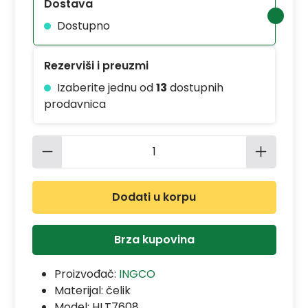
Dostava
Dostupno
Rezerviši i preuzmi
Izaberite jednu od
13
dostupnih
prodavnica
Količina proizvoda: Unesite željenu 
Dodati u korpu
Brza kupovina
Proizvođač:
INGCO
Materijal:
čelik
Model:
HLT7608