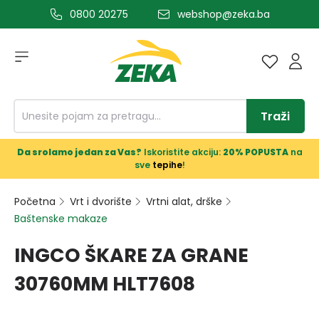
0800 20275
webshop@zeka.ba
a glavni sadržaj
Traži
Da srolamo jedan za Vas?
Iskoristite akciju:
20% POPUSTA
na
sve
tepihe
!
Početna
Vrt i dvorište
Vrtni alat, drške
Baštenske makaze
INGCO ŠKARE ZA GRANE
30760MM HLT7608