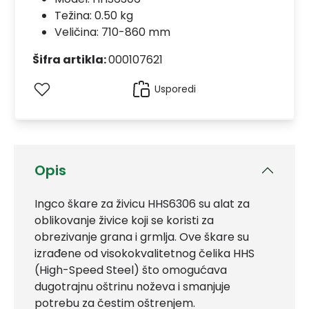
Težina: 0.50 kg
Veličina: 710-860 mm
Šifra artikla:
000107621
Usporedi
Opis
Ingco škare za živicu HHS6306 su alat za
oblikovanje živice koji se koristi za
obrezivanje grana i grmlja. Ove škare su
izrađene od visokokvalitetnog čelika HHS
(High-Speed Steel) što omogućava
dugotrajnu oštrinu noževa i smanjuje
potrebu za čestim oštrenjem.