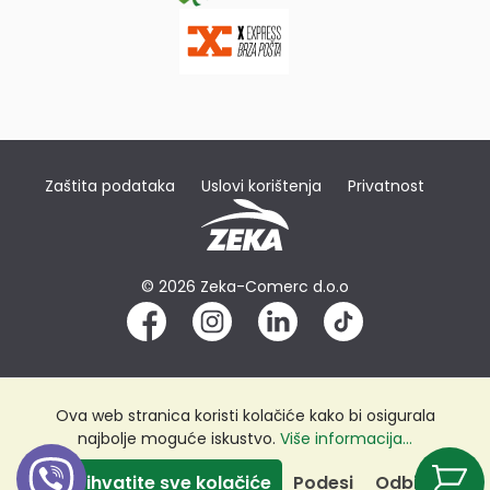
Zaštita podataka
Uslovi korištenja
Privatnost
© 2026 Zeka-Comerc d.o.o
Ova web stranica koristi kolačiće kako bi osigurala
najbolje moguće iskustvo.
Više informacija...
Prihvatite sve kolačiće
Podesi
Odbij