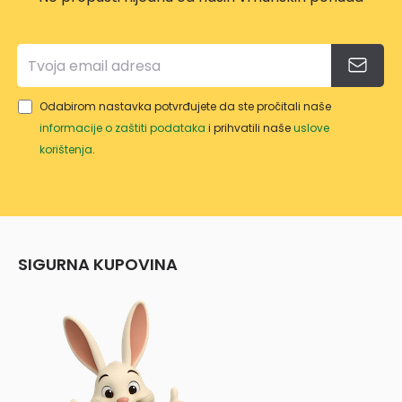
Odabirom nastavka potvrđujete da ste pročitali naše
informacije o zaštiti podataka
i prihvatili naše
uslove
korištenja
.
SIGURNA KUPOVINA