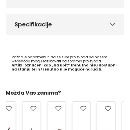
Specifikacije
Važno je napomenuti da se slike proizvoda na našem
webshopu mogu razlikovati od stvarnih proizvoda.
Artikli označeni kao „na upit“ trenutno nisu dostupni
na stanju te ih trenutno nije moguće naručiti.
Možda Vas zanima?