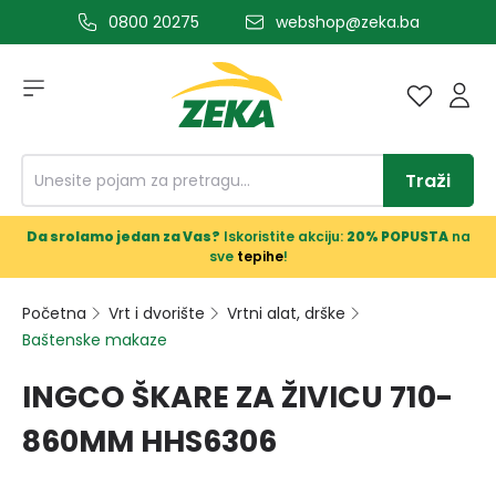
0800 20275
webshop@zeka.ba
a glavni sadržaj
Traži
Da srolamo jedan za Vas?
Iskoristite akciju:
20% POPUSTA
na
sve
tepihe
!
Početna
Vrt i dvorište
Vrtni alat, drške
Baštenske makaze
INGCO ŠKARE ZA ŽIVICU 710-
860MM HHS6306