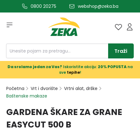
0800 20275
webshop@zeka.ba
a glavni sadržaj
Traži
Da srolamo jedan za Vas?
Iskoristite akciju:
20% POPUSTA
na
sve
tepihe
!
Početna
Vrt i dvorište
Vrtni alat, drške
Baštenske makaze
GARDENA ŠKARE ZA GRANE
EASYCUT 500 B