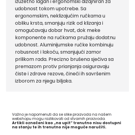
izuzetno lagan i ergonomski dizajniran za
udobnost tokom upotrebe. Sa
ergonomskim, neklizajućim ručkama u
obliku krsta, smanjuju rizik od klizanja i
omogućavaju dobar hvat, dok meke
komponente na ručkama pružaju dodatnu
udobnost. Aluminijumske ručke kombinuju
robusnost i lakoću, smanjujući zamor
prilikom rada. Precizno brušena sječiva sa
premazom protiv prianjanja osiguravaju
čiste i zdrave rezove, čineći ih savršenim
izborom za njegu biljaka.
Važno je napomenuti da se slike proizvoda na našem
webshopu mogu razlikovati od stvarnih proizvoda.
Artikli označeni kao „na upit“ trenutno nisu dostupni
na stanju te ih trenutno nije moguće naručiti.