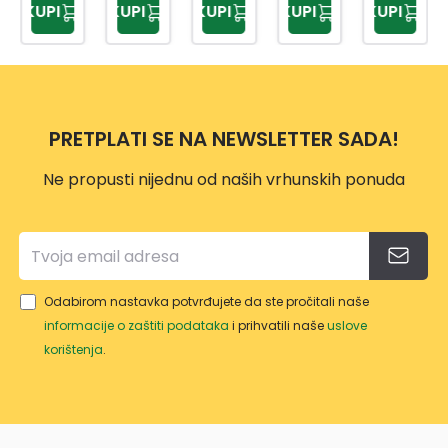
KUPI
KUPI
KUPI
KUPI
KUPI
5 KM
KM
5 KM
5 KM
5 KM
725
HPS0
HLT7
TELE
710-
MM
308
608
SKOP
860
HLT7
HEPS
MM
101
2528
HHS6
1
306
PRETPLATI SE NA NEWSLETTER SADA!
Ne propusti nijednu od naših vrhunskih ponuda
Odabirom nastavka potvrđujete da ste pročitali naše
informacije o zaštiti podataka
i prihvatili naše
uslove
korištenja
.