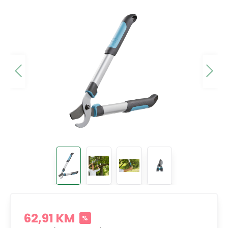
62,91 KM
%