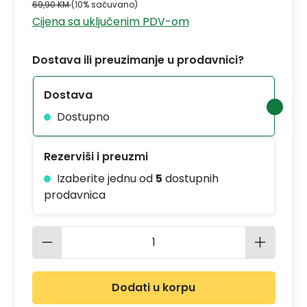
69,90 KM
(10% sačuvano)
Cijena sa uključenim PDV-om
Dostava ili preuzimanje u prodavnici?
Dostava
Dostupno
Rezerviši i preuzmi
Izaberite jednu od
5
dostupnih
prodavnica
Količina proizvoda: Unesite željenu 
Dodati u korpu