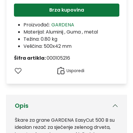
Brza kupovina
Proizvođač:
GARDENA
Materijal:
Aluminij , Guma , metal
Težina: 0.80 kg
Veličina: 500x42 mm
Šifra artikla:
000105216
Usporedi
Opis
Škare za grane GARDENA EasyCut 500 B su
idealan rezač za sječenje zelenog drveta,