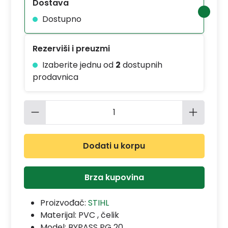
Dostava
Dostupno
Rezerviši i preuzmi
Izaberite jednu od
2
dostupnih
prodavnica
Količina proizvoda: Unesite željenu 
Dodati u korpu
Brza kupovina
Proizvođač:
STIHL
Materijal:
PVC , čelik
Model:
BYPASS PG 20