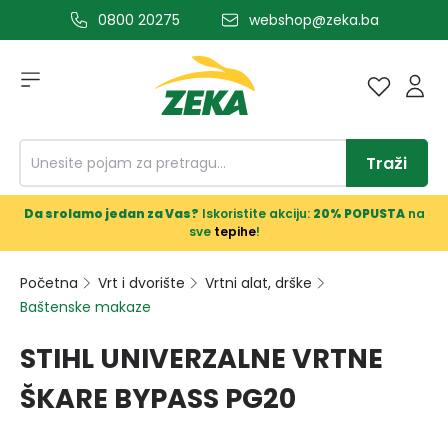
0800 20275
webshop@zeka.ba
a glavni sadržaj
Traži
Da srolamo jedan za Vas?
Iskoristite akciju:
20% POPUSTA
na
sve
tepihe
!
Početna
Vrt i dvorište
Vrtni alat, drške
Baštenske makaze
STIHL UNIVERZALNE VRTNE
ŠKARE BYPASS PG20