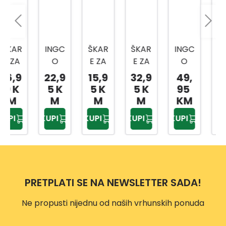
INGC
ŠKAR
ŠKAR
INGC
INGC
O
E ZA
E ZA
O
O
ŠKAR
VOĆ
GRA
ŠKAR
ŠKAR
22,9
15,9
32,9
49,
33,9
E ZA
E
NE
E ZA
E ZA
5 K
5 K
5 K
95
5 K
GRA
205
3076
GRA
ŽIVIC
M
M
M
KM
M
NE 29
MM
0MM
NE
U
KUPI
KUPI
KUPI
KUPI
KUPI
725
HPS0
HLT7
TELE
710-
MM
308
608
SKOP
860
HLT7
HEPS
MM
101
2528
HHS6
1
306
PRETPLATI SE NA NEWSLETTER SADA!
Ne propusti nijednu od naših vrhunskih ponuda