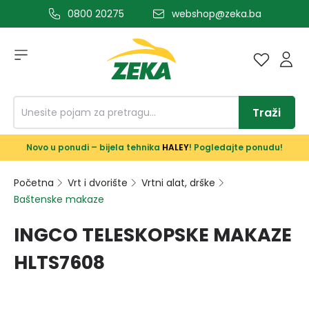
0800 20275
webshop@zeka.ba
a glavni sadržaj
Traži
Novo u ponudi – bijela tehnika
HALEY
! Pogledajte ponudu!
Početna
Vrt i dvorište
Vrtni alat, drške
Baštenske makaze
INGCO TELESKOPSKE MAKAZE
HLTS7608