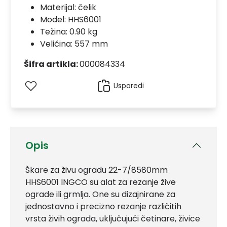
Materijal:
čelik
Model:
HHS6001
Težina: 0.90 kg
Veličina: 557 mm
Šifra artikla:
000084334
Usporedi
Opis
Škare za živu ogradu 22-7/8580mm
HHS6001 INGCO su alat za rezanje žive
ograde ili grmlja. One su dizajnirane za
jednostavno i precizno rezanje različitih
vrsta živih ograda, uključujući četinare, živice