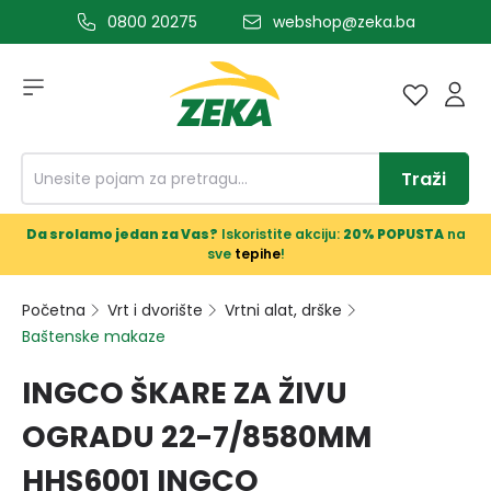
0800 20275
webshop@zeka.ba
a glavni sadržaj
Traži
Da srolamo jedan za Vas?
Iskoristite akciju:
20% POPUSTA
na
sve
tepihe
!
Početna
Vrt i dvorište
Vrtni alat, drške
Baštenske makaze
INGCO ŠKARE ZA ŽIVU
OGRADU 22-7/8580MM
HHS6001 INGCO