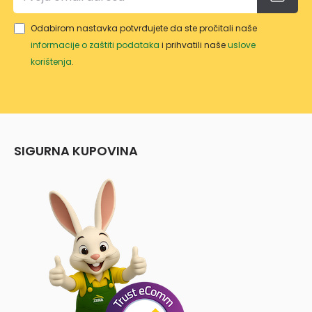
Odabirom nastavka potvrđujete da ste pročitali naše
informacije o zaštiti podataka
i prihvatili naše
uslove
korištenja
.
SIGURNA KUPOVINA