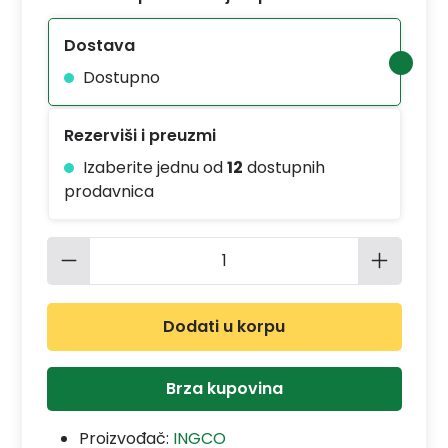
Dostava
Dostupno
Rezerviši i preuzmi
Izaberite jednu od
12
dostupnih
prodavnica
Količina proizvoda: Unesite željenu 
Dodati u korpu
Brza kupovina
Proizvođač:
INGCO