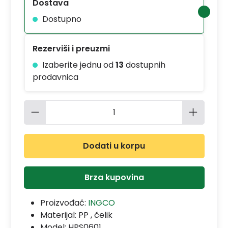
Dostava
Dostupno
Rezerviši i preuzmi
Izaberite jednu od
13
dostupnih
prodavnica
Količina proizvoda: Unesite željenu 
Dodati u korpu
Brza kupovina
Proizvođač:
INGCO
Materijal:
PP , čelik
Model:
HPS0601