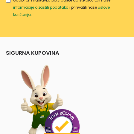
Odabirom nastavka potvrđujete da ste pročitali naše
informacije o zaštiti podataka
i prihvatili naše
uslove
korištenja
.
SIGURNA KUPOVINA