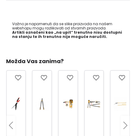
Važno je napomenuti da se slike proizvoda na našem
webshopu mogu razlikovati od stvarnih proizvoda.
Artikli označeni kao „na upit“ trenutno nisu dostupni
na stanju te ih trenutno nije moguće naručiti.
Možda Vas zanima?