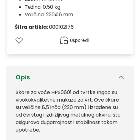
Težina: 0.50 kg
Veličina: 220x16 mm
Šifra artikla:
000102176
Usporedi
Opis
Škare za voće HPS0601 od tvrtke Ingco su
visokokvalitetne makaze za vrt. Ove škare
su veličine 8,5 inča (220 mm) i izrađene su
od čvrstog i izdržljivog metalnog okvira, što
osigurava dugotrajnost i stabilnost tokom
upotrebe.