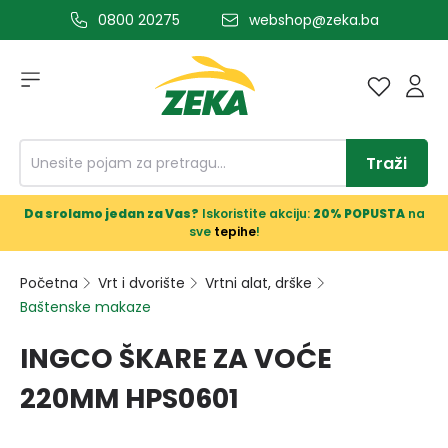
0800 20275
webshop@zeka.ba
a glavni sadržaj
Traži
Da srolamo jedan za Vas?
Iskoristite akciju:
20% POPUSTA
na
sve
tepihe
!
Početna
Vrt i dvorište
Vrtni alat, drške
Baštenske makaze
INGCO ŠKARE ZA VOĆE
220MM HPS0601