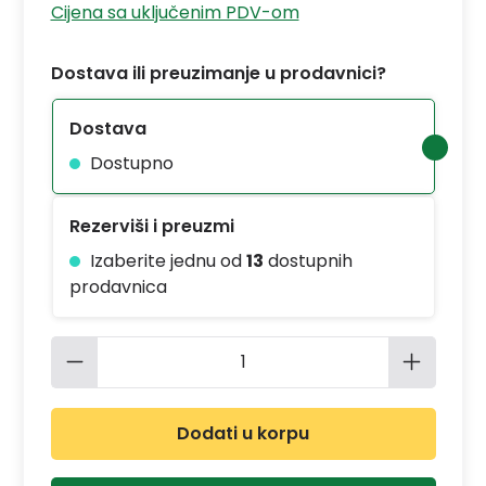
Cijena sa uključenim PDV-om
Dostava ili preuzimanje u prodavnici?
Dostava
Dostupno
Rezerviši i preuzmi
Izaberite jednu od
13
dostupnih
prodavnica
Količina proizvoda: Unesite željenu 
Dodati u korpu