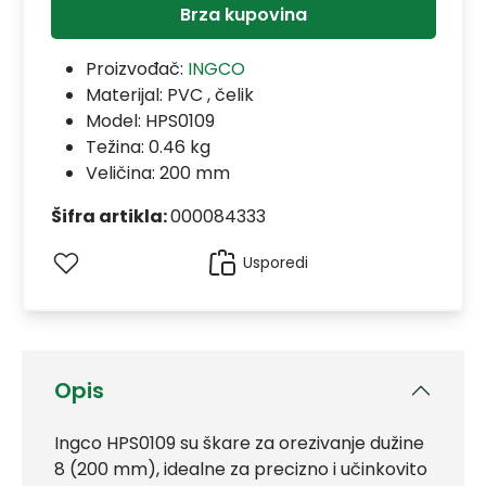
Brza kupovina
Proizvođač:
INGCO
Materijal:
PVC , čelik
Model:
HPS0109
Težina: 0.46 kg
Veličina: 200 mm
Šifra artikla:
000084333
Usporedi
Opis
Ingco HPS0109 su škare za orezivanje dužine
8 (200 mm), idealne za precizno i učinkovito