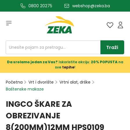
0800 20275
webshop@zeka.ba
a glavni sadržaj
Traži
Da srolamo jedan za Vas?
Iskoristite akciju:
20% POPUSTA
na
sve
tepihe
!
Početna
Vrt i dvorište
Vrtni alat, drške
Baštenske makaze
INGCO ŠKARE ZA
OBREZIVANJE
8(200MM)12MM HPS0109