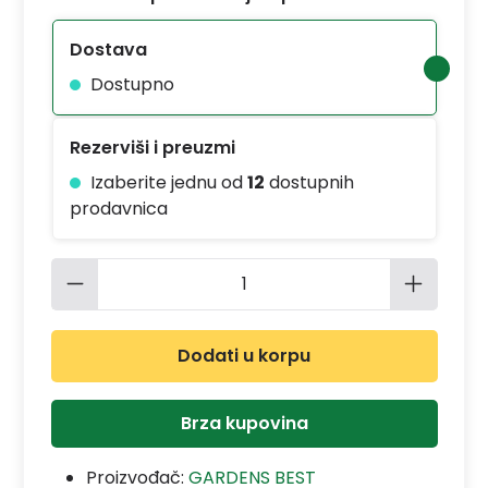
Dostava
Dostupno
Rezerviši i preuzmi
Izaberite jednu od
12
dostupnih
prodavnica
Količina proizvoda: Unesite željenu 
Dodati u korpu
Brza kupovina
Proizvođač:
GARDENS BEST