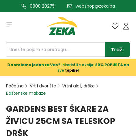
0800 20275
webshop@zeka.ba
a glavni sadržaj
Traži
Da srolamo jedan za Vas?
Iskoristite akciju:
20% POPUSTA
na
sve
tepihe
!
Početna
Vrt i dvorište
Vrtni alat, drške
Baštenske makaze
GARDENS BEST ŠKARE ZA
ŽIVICU 25CM SA TELESKOP
DRŠK