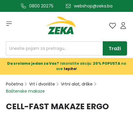
0800 20275
webshop@zeka.ba
a glavni sadržaj
Traži
Da srolamo jedan za Vas?
Iskoristite akciju:
20% POPUSTA
na
sve
tepihe
!
Početna
Vrt i dvorište
Vrtni alat, drške
Baštenske makaze
CELL-FAST MAKAZE ERGO