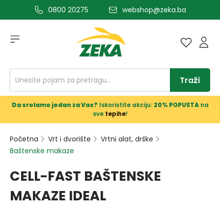
0800 20275
webshop@zeka.ba
a glavni sadržaj
Traži
Da srolamo jedan za Vas?
Iskoristite akciju:
20% POPUSTA
na
sve
tepihe
!
Početna
Vrt i dvorište
Vrtni alat, drške
Baštenske makaze
CELL-FAST BAŠTENSKE
MAKAZE IDEAL