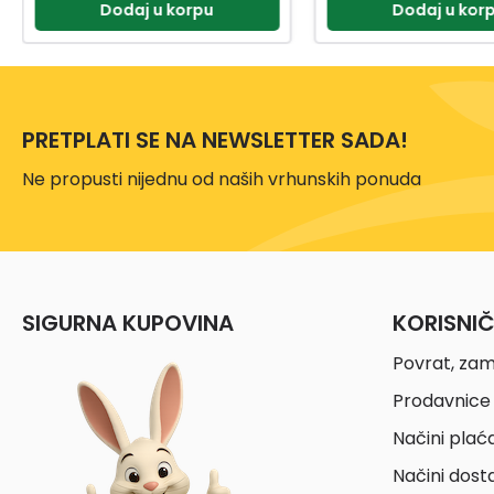
Dodaj u korpu
Dodaj u kor
PRETPLATI SE NA NEWSLETTER SADA!
Ne propusti nijednu od naših vrhunskih ponuda
SIGURNA KUPOVINA
KORISNI
Povrat, zam
Prodavnice 
Načini plać
Načini dost