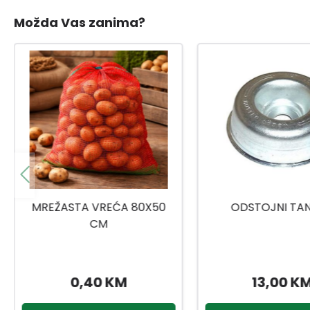
Možda Vas zanima?
ODSTOJNI TANJUR
KINZO VRTNE VEZI
13,00 KM
4,20 KM