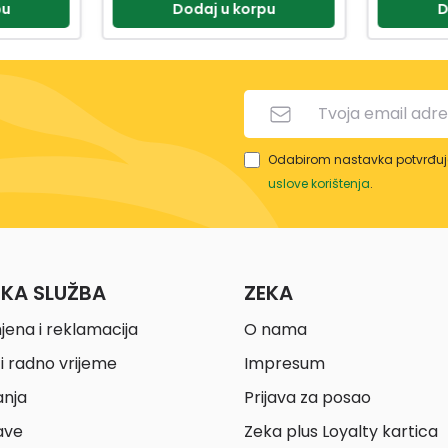
pu
Dodaj u korpu
D
Odabirom nastavka potvrđuje
uslove korištenja
.
ČKA SLUŽBA
ZEKA
jena i reklamacija
O nama
i radno vrijeme
Impresum
anja
Prijava za posao
ave
Zeka plus Loyalty kartica