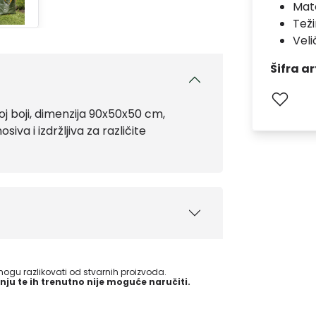
Mate
Teži
Veli
Šifra ar
j boji, dimenzija 90x50x50 cm,
iva i izdržljiva za različite
gu razlikovati od stvarnih proizvoda.
nju te ih trenutno nije moguće naručiti.