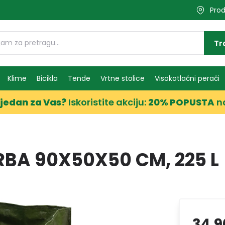
Prod
Tr
Klime
Bicikla
Tende
Vrtne stolice
Visokotlačni perači
jedan za Vas?
Iskoristite akciju:
20% POPUSTA
n
BA 90X50X50 CM, 225 L
34,9