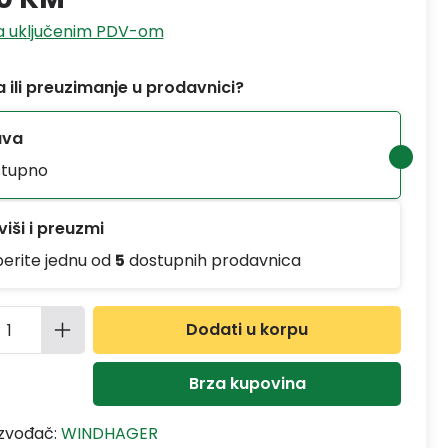
sa uključenim PDV-om
 ili preuzimanje u prodavnici?
ava
tupno
iši i preuzmi
berite jednu od
5
dostupnih prodavnica
ina proizvoda: Unesite željenu količinu
Dodati u korpu
Brza kupovina
izvođač:
WINDHAGER