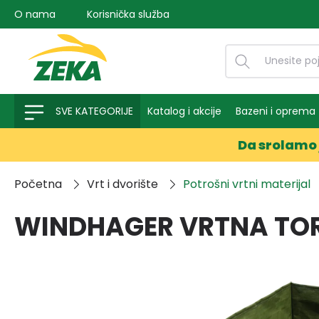
O nama
Korisnička služba
na pretragu
Preskoči na glavnu navigaciju
SVE KATEGORIJE
Katalog i akcije
Bazeni i oprema
Da srolamo 
Početna
Vrt i dvorište
Potrošni vrtni materijal
WINDHAGER VRTNA TOR