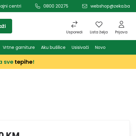
ajni centri
0800 20275
webshop@zeka.ba
aži
Usporedi
Lista želja
Prijava
Vrtne garniture
Aku bušilice
Usisivači
Novo
a sve
tepihe
!
0 KM