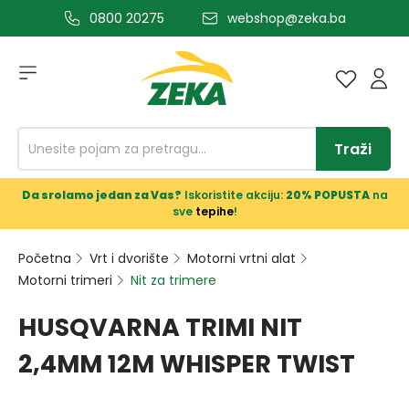
0800 20275
webshop@zeka.ba
a glavni sadržaj
Traži
Da srolamo jedan za Vas?
Iskoristite akciju:
20% POPUSTA
na
sve
tepihe
!
Početna
Vrt i dvorište
Motorni vrtni alat
Motorni trimeri
Nit za trimere
HUSQVARNA TRIMI NIT
2,4MM 12M WHISPER TWIST