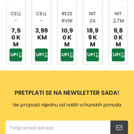
CELL
CELL
REZE
NIT
NIT
-
-
RVNI
ZA
2,7M
FAST
FAST
KON
TRIM
MX9,
7,5
3,99
10,9
18,9
9,8
LAS
LAS
AC
ER 2
8M
0 K
KM
0 K
9 K
0 K
ZA
ZA
ZA
MM X
OKR.
M
M
M
M
TRIM
TRIM
GC-
120 M
TIHA
KUPI
KUPI
KUPI
KUPI
KUPI
ER
ER
ET
ALS2
PRE
PRE
4530
001
MIU
MIU
M
M
3MM
2MM
PRETPLATI SE NA NEWSLETTER SADA!
X15M
X15M
Ne propusti nijednu od naših vrhunskih ponuda