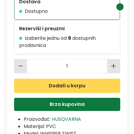
Dostava
Dostupno
Rezerviši i preuzmi
Izaberite jednu od
9
dostupnih
prodavnica
Količina proizvoda: Unesite željenu 
Dodati u korpu
Brza kupovina
Proizvođač:
HUSQVARNA
Materijal:
PVC
Model:
WHISPER TWIST