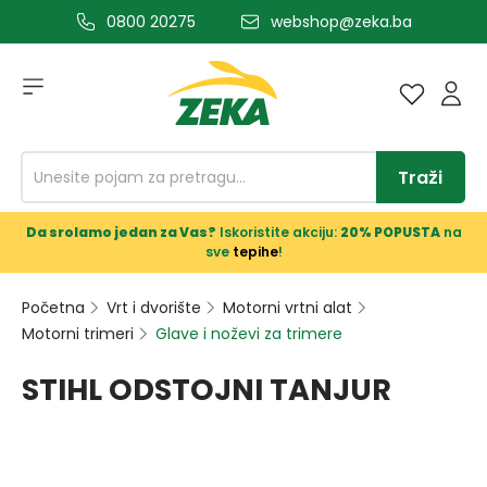
0800 20275
webshop@zeka.ba
a glavni sadržaj
Traži
Da srolamo jedan za Vas?
Iskoristite akciju:
20% POPUSTA
na
sve
tepihe
!
Početna
Vrt i dvorište
Motorni vrtni alat
Motorni trimeri
Glave i noževi za trimere
STIHL ODSTOJNI TANJUR