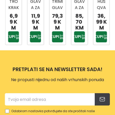
TRO
GLAV
TRIMI
GLAV
HUS
KRAK
A ZA
GLAV
A ZA
QVA
I
TRIM
A
TRIM
RNA
6,9
11,9
79,3
85,
36,
MET
ER
T45X
ER
TRIMI
9 K
9 K
9 K
70
99 K
ALNI
VP118
M12
DUR
GLAV
M
M
M
KM
M
NOŽ
7
OCU
A
KUPI
KUPI
KUPI
KUPI
KUPI
ZA
T 20-
T25(
TRIM
2
L)
ER
M10
VP115
323L
2
D,323
PRETPLATI SE NA NEWSLETTER SADA!
R
Ne propusti nijednu od naših vrhunskih ponuda
Odabirom nastavka potvrđujete da ste pročitali naše