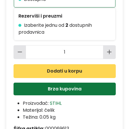
Rezerviši i preuzmi
Izaberite jednu od
2
dostupnih
prodavnica
Količina proizvoda: Unesite željenu 
Dodati u korpu
Brza kupovina
Proizvođač:
STIHL
Materijal:
čelik
Težina: 0.05 kg
Šifra artikla:
000069613