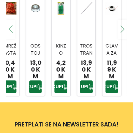
ODS
KINZ
TROS
GLAV
KINZ
TOJ
O
TRAN
A ZA
O
NI
VRTN
A
TRIM
PODL
13,0
4,2
13,9
11,9
4,5
TANJ
E
TURP
ER
OGA
0 K
0 K
0 K
9 K
0 K
UR
VEZI
IJA
VP118
ZA
M
M
M
M
M
CE
ZA
7
KOLJ
KUPI
KUPI
KUPI
KUPI
KUPI
20/1
OŠTR
ENA
ENJE
PRETPLATI SE NA NEWSLETTER SADA!