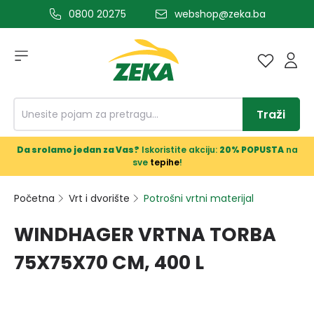
0800 20275
webshop@zeka.ba
a glavni sadržaj
Traži
Da srolamo jedan za Vas?
Iskoristite akciju:
20% POPUSTA
na
sve
tepihe
!
Početna
Vrt i dvorište
Potrošni vrtni materijal
WINDHAGER VRTNA TORBA
75X75X70 CM, 400 L