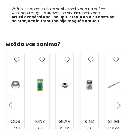
Važno je napomenuti da se slike proizvoda na našem
webshopu mogu razlikovati od stvarnih proizvoda.
Artikli označeni kao „na upit“ trenutno nisu dostupni
na stanju te ih trenutno nije moguće naručiti.
Možda Vas zanima?
ODS
KINZ
GLAV
KINZ
STIHL
TOJ
O
A ZA
O
DRŽA