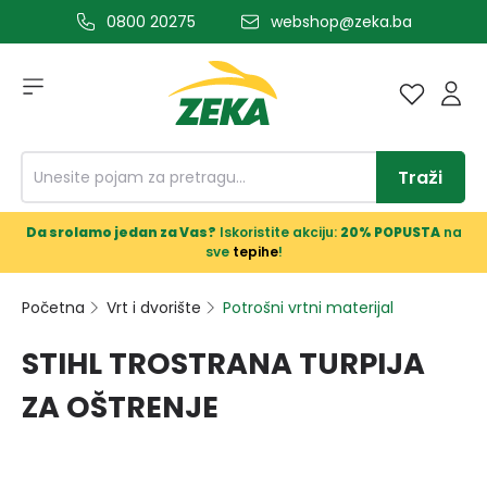
0800 20275
webshop@zeka.ba
a glavni sadržaj
Traži
Da srolamo jedan za Vas?
Iskoristite akciju:
20% POPUSTA
na
sve
tepihe
!
Početna
Vrt i dvorište
Potrošni vrtni materijal
STIHL TROSTRANA TURPIJA
ZA OŠTRENJE