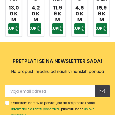
NI
VRTN
TRIM
PODL
Č
13,0
4,2
11,9
4,5
15,9
TANJ
E
ER
OGA
TURP
0 K
0 K
9 K
0 K
9 K
UR
VEZI
VP118
ZA
IJE
M
M
M
M
M
CE
7
KOLJ
325
KUPI
KUPI
KUPI
KUPI
KUPI
20/1
ENA
PRETPLATI SE NA NEWSLETTER SADA!
Ne propusti nijednu od naših vrhunskih ponuda
Odabirom nastavka potvrđujete da ste pročitali naše
informacije o zaštiti podataka
i prihvatili naše
uslove