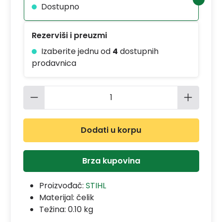
Dostupno
Rezerviši i preuzmi
Izaberite jednu od
4
dostupnih
prodavnica
Količina proizvoda: Unesite željenu 
Dodati u korpu
Brza kupovina
Proizvođač:
STIHL
Materijal:
čelik
Težina: 0.10 kg