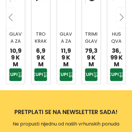
GLAV
TRO
GLAV
TRIMI
HUS
A ZA
KRAK
A ZA
GLAV
QVA
TRIM
I
TRIM
A
RNA
10,9
6,9
11,9
79,3
36,
ER
MET
ER
T45X
TRIMI
9 K
9 K
9 K
9 K
99 K
CRN
ALNI
VP118
M12
GLAV
M
M
M
M
M
O-
NOŽ
7
A
KUPI
KUPI
KUPI
KUPI
KUPI
ŽUTA
ZA
T25(
PROF
TRIM
L)
I
ER
M10
Z415
VP115
323L
9
2
D,323
PRETPLATI SE NA NEWSLETTER SADA!
Z478
R
3
Ne propusti nijednu od naših vrhunskih ponuda