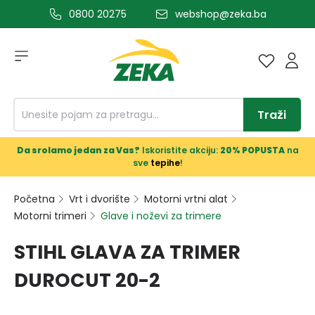
0800 20275
webshop@zeka.ba
a glavni sadržaj
Traži
Da srolamo jedan za Vas?
Iskoristite akciju:
20% POPUSTA
na
sve
tepihe
!
Početna
Vrt i dvorište
Motorni vrtni alat
Motorni trimeri
Glave i noževi za trimere
STIHL GLAVA ZA TRIMER
DUROCUT 20-2