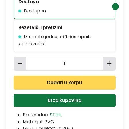
Dostava
Dostupno
Rezerviši i preuzmi
Izaberite jednu od
1
dostupnih
prodavnica
Količina proizvoda: Unesite željenu 
Dodati u korpu
Brza kupovina
Proizvođač:
STIHL
Materijal:
PVC
Model:
DUROCUT 20-2