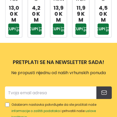
NI
VRTN
A
TRIM
PODL
13,0
4,2
13,9
11,9
4,5
TANJ
E
TURP
ER
OGA
0 K
0 K
0 K
9 K
0 K
UR
VEZI
IJA
VP118
ZA
M
M
M
M
M
CE
ZA
7
KOLJ
KUPI
KUPI
KUPI
KUPI
KUPI
20/1
OŠTR
ENA
ENJE
PRETPLATI SE NA NEWSLETTER SADA!
Ne propusti nijednu od naših vrhunskih ponuda
Odabirom nastavka potvrđujete da ste pročitali naše
informacije o zaštiti podataka
i prihvatili naše
uslove