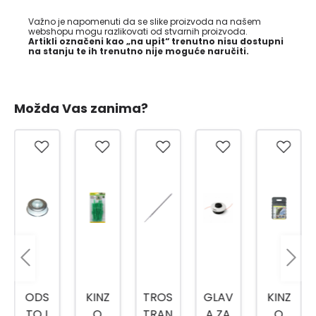
Važno je napomenuti da se slike proizvoda na našem
webshopu mogu razlikovati od stvarnih proizvoda.
Artikli označeni kao „na upit“ trenutno nisu dostupni
na stanju te ih trenutno nije moguće naručiti.
Možda Vas zanima?
ODS
KINZ
TROS
GLAV
KINZ
TOJ
O
TRAN
A ZA
O