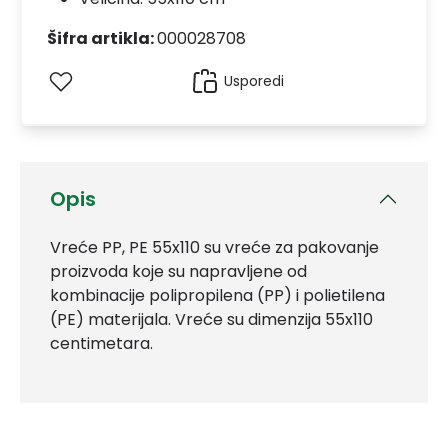
Šifra artikla:
000028708
Usporedi
Opis
Vreće PP, PE 55x110 su vreće za pakovanje
proizvoda koje su napravljene od
kombinacije polipropilena (PP) i polietilena
(PE) materijala. Vreće su dimenzija 55x110
centimetara.