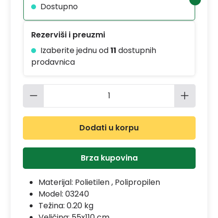
Dostupno
Rezerviši i preuzmi
Izaberite jednu od
11
dostupnih
prodavnica
Količina proizvoda: Unesite željenu 
Dodati u korpu
Brza kupovina
Materijal:
Polietilen , Polipropilen
Model:
03240
Težina: 0.20 kg
Veličina: 55x110 cm