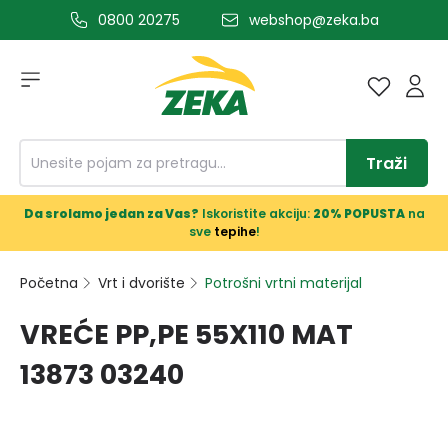
0800 20275
webshop@zeka.ba
a glavni sadržaj
Traži
Da srolamo jedan za Vas?
Iskoristite akciju:
20% POPUSTA
na
sve
tepihe
!
Početna
Vrt i dvorište
Potrošni vrtni materijal
VREĆE PP,PE 55X110 MAT
13873 03240