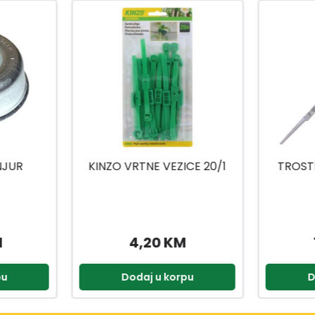
CE 20/1
TROSTRANA TURPIJA ZA
GLAVA 
OŠTRENJE
13,90 KM
pu
Dodaj u korpu
D