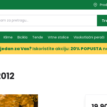
Prod
Tr
Klime
Bicikla
Tende
Vrtne stolice
Visokotlačni perači
jedan za Vas?
Iskoristite akciju:
20% POPUSTA
n
2012
19,9