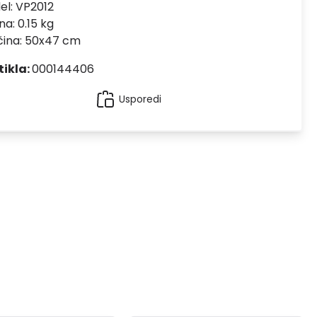
el:
VP2012
na: 0.15 kg
čina: 50x47 cm
tikla:
000144406
Usporedi