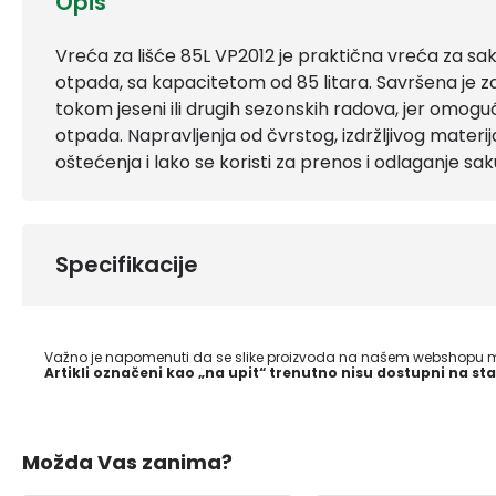
Opis
Vreća za lišće 85L VP2012 je praktična vreća za saku
otpada, sa kapacitetom od 85 litara. Savršena je za 
tokom jeseni ili drugih sezonskih radova, jer omogu
otpada. Napravljenja od čvrstog, izdržljivog materi
oštećenja i lako se koristi za prenos i odlaganje sa
Specifikacije
Važno je napomenuti da se slike proizvoda na našem webshopu mo
Artikli označeni kao „na upit“ trenutno nisu dostupni na sta
Možda Vas zanima?