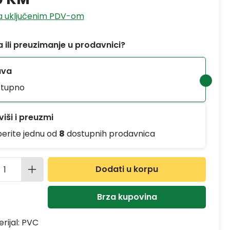
sa uključenim PDV-om
 ili preuzimanje u prodavnici?
ava
tupno
iši i preuzmi
berite jednu od
8
dostupnih prodavnica
ina proizvoda: Unesite željenu količinu
Dodati u korpu
Brza kupovina
rijal:
PVC