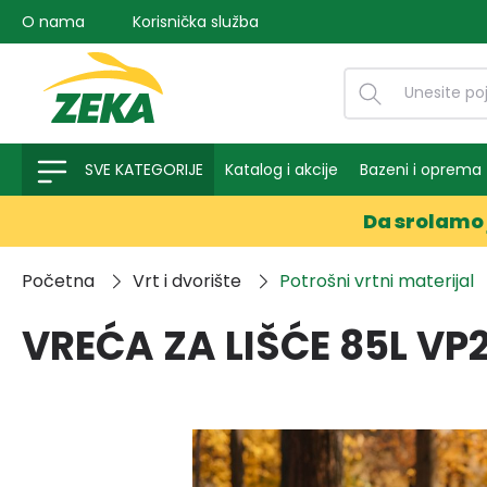
O nama
Korisnička služba
na pretragu
Preskoči na glavnu navigaciju
SVE KATEGORIJE
Katalog i akcije
Bazeni i oprema
Da srolamo 
Početna
Vrt i dvorište
Potrošni vrtni materijal
VREĆA ZA LIŠĆE 85L VP