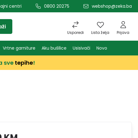
ajni centri
0800 20275
webshop@zeka.ba
aži
Usporedi
Lista želja
Prijava
Vrtne garniture
Aku bušilice
Usisivači
Novo
a sve
tepihe
!
0 KM