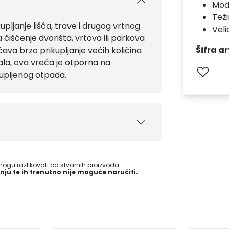
Mod
Teži
pljanje lišća, trave i drugog vrtnog
Veli
čišćenje dvorišta, vrtova ili parkova
Šifra ar
ćava brzo prikupljanje većih količina
jala, ova vreća je otporna na
kupljenog otpada.
gu razlikovati od stvarnih proizvoda.
nju te ih trenutno nije moguće naručiti.