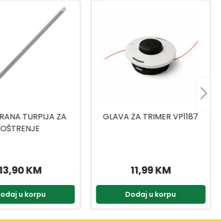
ZA TRIMER VP1187
KINZO PODLOGA ZA
KOLJENA
11,99 KM
4,50 KM
odaj u korpu
Dodaj u korpu