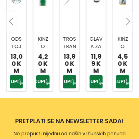
ODS
KINZ
TROS
GLAV
KINZ
TOJ
O
TRAN
A ZA
O
NI
VRTN
A
TRIM
PODL
13,0
4,2
13,9
11,9
4,5
TANJ
E
TURP
ER
OGA
0 K
0 K
0 K
9 K
0 K
UR
VEZI
IJA
VP118
ZA
M
M
M
M
M
CE
ZA
7
KOLJ
KUPI
KUPI
KUPI
KUPI
KUPI
20/1
OŠTR
ENA
ENJE
PRETPLATI SE NA NEWSLETTER SADA!
Ne propusti nijednu od naših vrhunskih ponuda