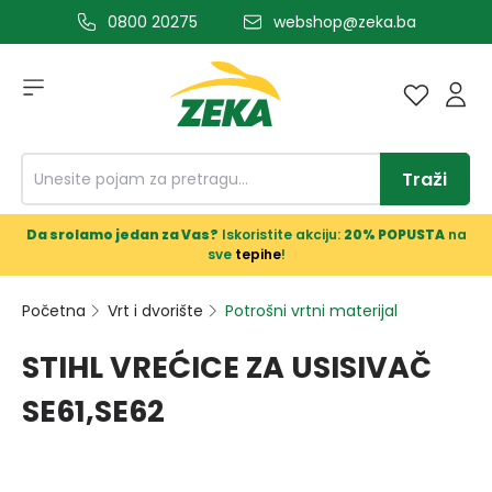
0800 20275
webshop@zeka.ba
a glavni sadržaj
Traži
Da srolamo jedan za Vas?
Iskoristite akciju:
20% POPUSTA
na
sve
tepihe
!
Početna
Vrt i dvorište
Potrošni vrtni materijal
STIHL VREĆICE ZA USISIVAČ
SE61,SE62