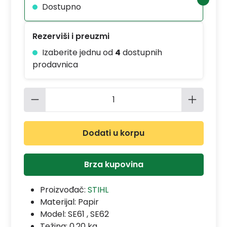
Dostupno
Rezerviši i preuzmi
Izaberite jednu od
4
dostupnih
prodavnica
Količina proizvoda: Unesite željenu 
Dodati u korpu
Brza kupovina
Proizvođač:
STIHL
Materijal:
Papir
Model:
SE61 , SE62
Težina: 0.20 kg