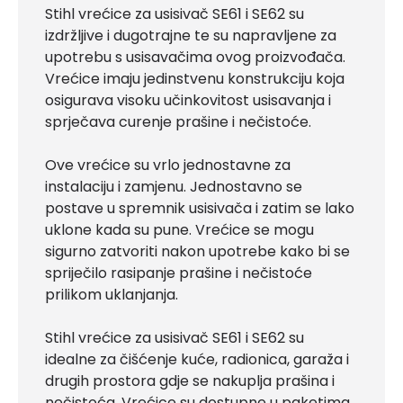
Stihl vrećice za usisivač SE61 i SE62 su
izdržljive i dugotrajne te su napravljene za
upotrebu s usisavačima ovog proizvođača.
Vrećice imaju jedinstvenu konstrukciju koja
osigurava visoku učinkovitost usisavanja i
sprječava curenje prašine i nečistoće.
Ove vrećice su vrlo jednostavne za
instalaciju i zamjenu. Jednostavno se
postave u spremnik usisivača i zatim se lako
uklone kada su pune. Vrećice se mogu
sigurno zatvoriti nakon upotrebe kako bi se
spriječilo rasipanje prašine i nečistoće
prilikom uklanjanja.
Stihl vrećice za usisivač SE61 i SE62 su
idealne za čišćenje kuće, radionica, garaža i
drugih prostora gdje se nakuplja prašina i
nečistoća. Vrećice su dostupne u paketima