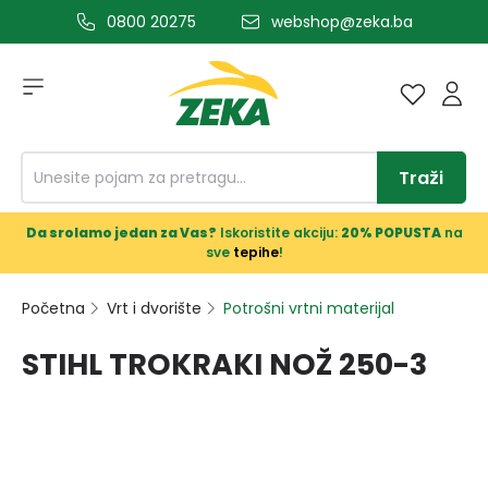
0800 20275
webshop@zeka.ba
a glavni sadržaj
Traži
Da srolamo jedan za Vas?
Iskoristite akciju:
20% POPUSTA
na
sve
tepihe
!
Početna
Vrt i dvorište
Potrošni vrtni materijal
STIHL TROKRAKI NOŽ 250-3