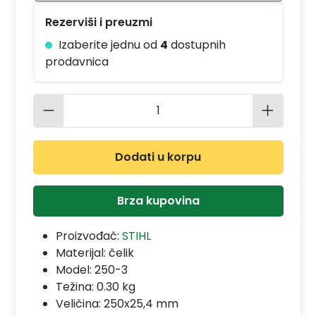
Rezerviši i preuzmi
Izaberite jednu od
4
dostupnih
prodavnica
Količina proizvoda: Unesite željenu 
Dodati u korpu
Brza kupovina
Proizvođač:
STIHL
Materijal:
čelik
Model:
250-3
Težina: 0.30 kg
Veličina: 250x25,4 mm