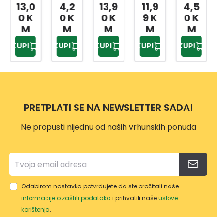
NI
VRTN
A
TRIM
PODL
13,0
4,2
13,9
11,9
4,5
TANJ
E
TURP
ER
OGA
0 K
0 K
0 K
9 K
0 K
UR
VEZI
IJA
VP118
ZA
M
M
M
M
M
CE
ZA
7
KOLJ
KUPI
KUPI
KUPI
KUPI
KUPI
20/1
OŠTR
ENA
ENJE
PRETPLATI SE NA NEWSLETTER SADA!
Ne propusti nijednu od naših vrhunskih ponuda
Odabirom nastavka potvrđujete da ste pročitali naše
informacije o zaštiti podataka
i prihvatili naše
uslove
korištenja
.