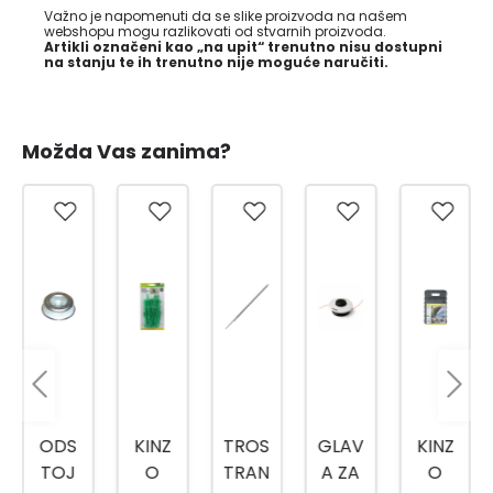
Važno je napomenuti da se slike proizvoda na našem
webshopu mogu razlikovati od stvarnih proizvoda.
Artikli označeni kao „na upit“ trenutno nisu dostupni
na stanju te ih trenutno nije moguće naručiti.
Možda Vas zanima?
ODS
KINZ
TROS
GLAV
KINZ
TOJ
O
TRAN
A ZA
O