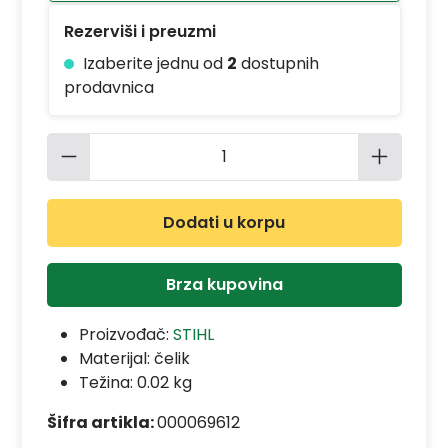
Rezerviši i preuzmi
Izaberite jednu od
2
dostupnih
prodavnica
Količina proizvoda: Unesite željenu 
Dodati u korpu
Brza kupovina
Proizvođač:
STIHL
Materijal:
čelik
Težina: 0.02 kg
Šifra artikla:
000069612