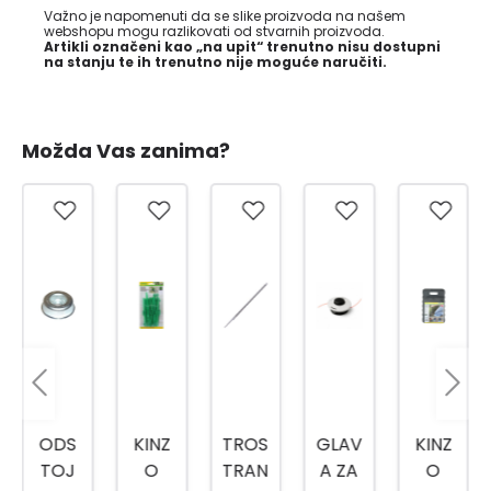
Važno je napomenuti da se slike proizvoda na našem
webshopu mogu razlikovati od stvarnih proizvoda.
Artikli označeni kao „na upit“ trenutno nisu dostupni
na stanju te ih trenutno nije moguće naručiti.
Možda Vas zanima?
ODS
KINZ
TROS
GLAV
KINZ
TOJ
O
TRAN
A ZA
O