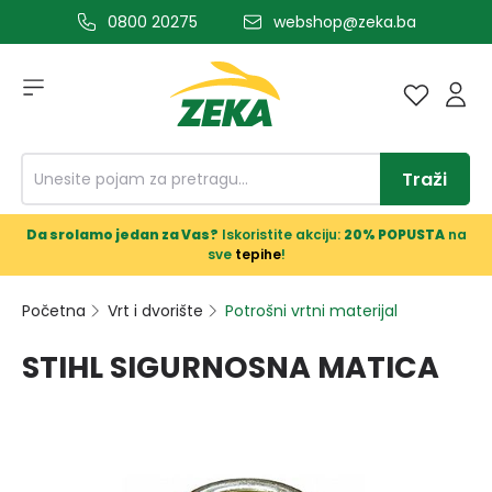
0800 20275
webshop@zeka.ba
a glavni sadržaj
Traži
Da srolamo jedan za Vas?
Iskoristite akciju:
20% POPUSTA
na
sve
tepihe
!
Početna
Vrt i dvorište
Potrošni vrtni materijal
STIHL SIGURNOSNA MATICA