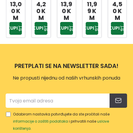
NI
VRTN
A
TRIM
PODL
13,0
4,2
13,9
11,9
4,5
TANJ
E
TURP
ER
OGA
0 K
0 K
0 K
9 K
0 K
UR
VEZI
IJA
VP118
ZA
M
M
M
M
M
CE
ZA
7
KOLJ
KUPI
KUPI
KUPI
KUPI
KUPI
20/1
OŠTR
ENA
ENJE
PRETPLATI SE NA NEWSLETTER SADA!
Ne propusti nijednu od naših vrhunskih ponuda
Odabirom nastavka potvrđujete da ste pročitali naše
informacije o zaštiti podataka
i prihvatili naše
uslove
korištenja
.