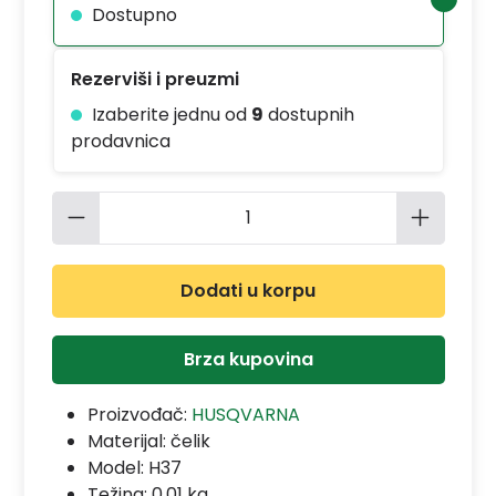
Dostupno
Rezerviši i preuzmi
Izaberite jednu od
9
dostupnih
prodavnica
Količina proizvoda: Unesite željenu 
Dodati u korpu
Brza kupovina
Proizvođač:
HUSQVARNA
Materijal:
čelik
Model:
H37
Težina: 0.01 kg