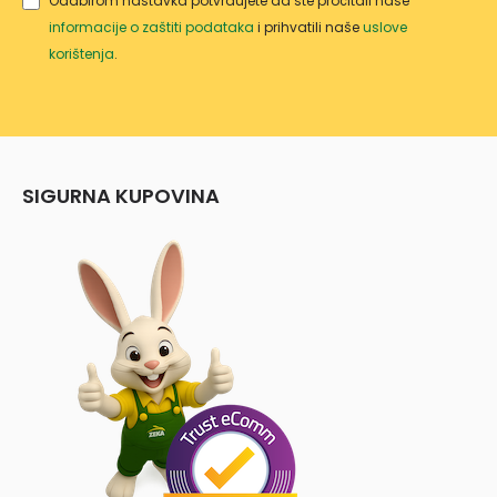
Odabirom nastavka potvrđujete da ste pročitali naše
informacije o zaštiti podataka
i prihvatili naše
uslove
korištenja
.
SIGURNA KUPOVINA