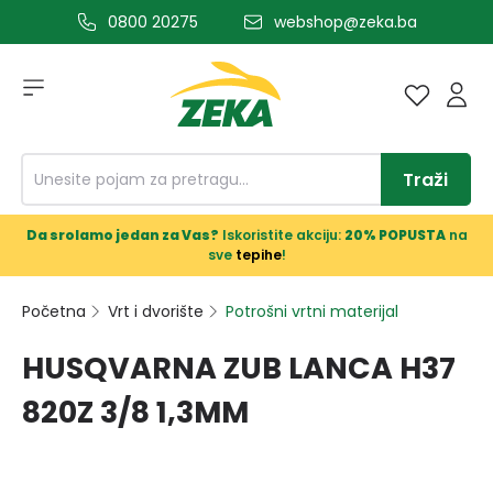
0800 20275
webshop@zeka.ba
a glavni sadržaj
Traži
Da srolamo jedan za Vas?
Iskoristite akciju:
20% POPUSTA
na
sve
tepihe
!
Početna
Vrt i dvorište
Potrošni vrtni materijal
HUSQVARNA ZUB LANCA H37
820Z 3/8 1,3MM