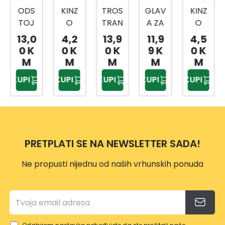
ODS
KINZ
TROS
GLAV
KINZ
TOJ
O
TRAN
A ZA
O
NI
VRTN
A
TRIM
PODL
13,0
4,2
13,9
11,9
4,5
TANJ
E
TURP
ER
OGA
0 K
0 K
0 K
9 K
0 K
UR
VEZI
IJA
VP118
ZA
M
M
M
M
M
CE
ZA
7
KOLJ
KUPI
KUPI
KUPI
KUPI
KUPI
20/1
OŠTR
ENA
ENJE
PRETPLATI SE NA NEWSLETTER SADA!
Ne propusti nijednu od naših vrhunskih ponuda