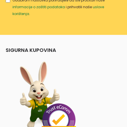
Odabirom nastavka potvrđujete da ste pročitali naše
informacije o zaštiti podataka
i prihvatili naše
uslove
korištenja
.
SIGURNA KUPOVINA