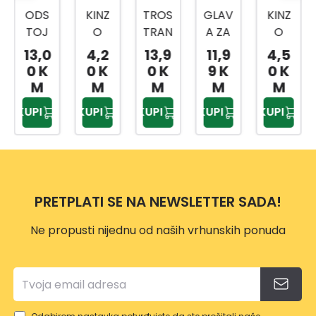
ODS
KINZ
TROS
GLAV
KINZ
TOJ
O
TRAN
A ZA
O
NI
VRTN
A
TRIM
PODL
13,0
4,2
13,9
11,9
4,5
TANJ
E
TURP
ER
OGA
0 K
0 K
0 K
9 K
0 K
UR
VEZI
IJA
VP118
ZA
M
M
M
M
M
CE
ZA
7
KOLJ
KUPI
KUPI
KUPI
KUPI
KUPI
20/1
OŠTR
ENA
ENJE
PRETPLATI SE NA NEWSLETTER SADA!
Ne propusti nijednu od naših vrhunskih ponuda