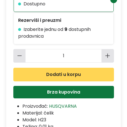
Dostupno
Rezerviši i preuzmi
Izaberite jednu od
9
dostupnih
prodavnica
Količina proizvoda: Unesite željenu 
Dodati u korpu
Brza kupovina
Proizvođač:
HUSQVARNA
Materijal:
čelik
Model:
H23
Težina: 0.01 kg