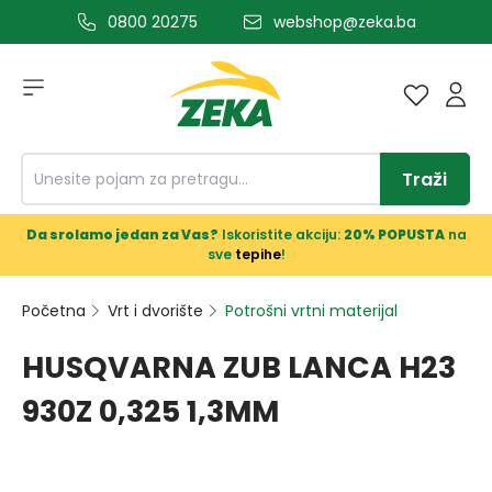
0800 20275
webshop@zeka.ba
a glavni sadržaj
Traži
Da srolamo jedan za Vas?
Iskoristite akciju:
20% POPUSTA
na
sve
tepihe
!
Početna
Vrt i dvorište
Potrošni vrtni materijal
HUSQVARNA ZUB LANCA H23
930Z 0,325 1,3MM