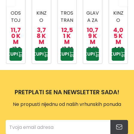
ODS
KINZ
TROS
GLAV
KINZ
TOJ
O
TRAN
A ZA
O
NI
VRTN
A
TRIM
PODL
11,7
3,7
12,5
10,7
4,0
TANJ
E
TURP
ER
OGA
0 K
8 K
1 K
9 K
5 K
M
M
M
M
M
UR
VEZI
IJA
VP118
ZA
13,0
4,20
CE
13,90
ZA
11,99
7
KOLJ
4,50
KUPI
KUPI
KUPI
KUPI
KUPI
0 KM
KM
KM
KM
KM
20/1
OŠTR
ENA
ENJE
PRETPLATI SE NA NEWSLETTER SADA!
Ne propusti nijednu od naših vrhunskih ponuda