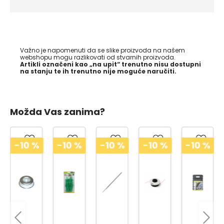
Važno je napomenuti da se slike proizvoda na našem
webshopu mogu razlikovati od stvarnih proizvoda.
Artikli označeni kao „na upit“ trenutno nisu dostupni
na stanju te ih trenutno nije moguće naručiti.
Možda Vas zanima?
-10
%
-10
%
-10
%
-10
%
-10
%