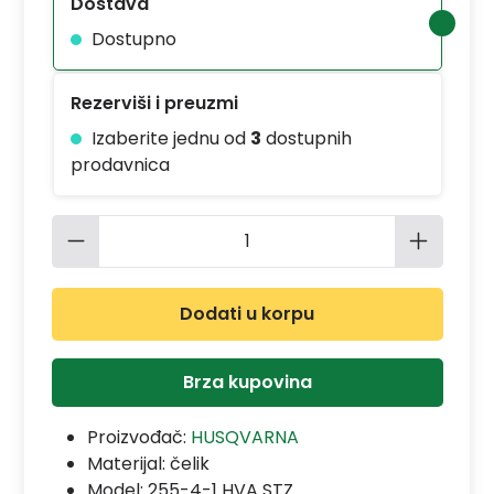
Dostava
Dostupno
Rezerviši i preuzmi
Izaberite jednu od
3
dostupnih
prodavnica
Količina proizvoda: Unesite željenu 
Dodati u korpu
Brza kupovina
Proizvođač:
HUSQVARNA
Materijal:
čelik
Model:
255-4-1 HVA STZ