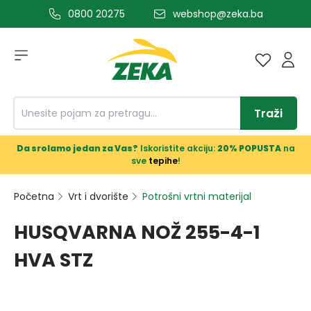
0800 20275
webshop@zeka.ba
a glavni sadržaj
Traži
Da srolamo jedan za Vas?
Iskoristite akciju:
20% POPUSTA
na
sve
tepihe
!
Početna
Vrt i dvorište
Potrošni vrtni materijal
HUSQVARNA NOŽ 255-4-1
HVA STZ