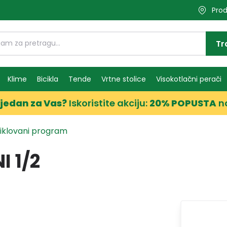
Prod
Tr
Klime
Bicikla
Tende
Vrtne stolice
Visokotlačni perači
jedan za Vas?
Iskoristite akciju:
20% POPUSTA
n
niklovani program
I 1/2