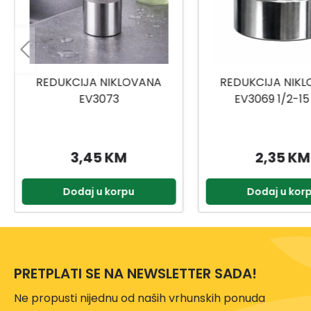
REDUKCIJA NIKLOVANA
REDUKCIJA NIK
EV3069 1/2-15 MM
EV3071
2,35 KM
3,55 KM
Dodaj u korpu
Dodaj u kor
PRETPLATI SE NA NEWSLETTER SADA!
Ne propusti nijednu od naših vrhunskih ponuda