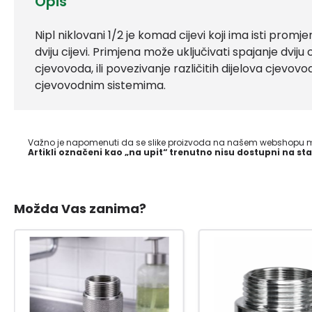
Opis
Nipl niklovani 1/2 je komad cijevi koji ima isti promje
dviju cijevi. Primjena može uključivati spajanje dviju
cjevovoda, ili povezivanje različitih dijelova cjevov
cjevovodnim sistemima.
Važno je napomenuti da se slike proizvoda na našem webshopu mo
Artikli označeni kao „na upit“ trenutno nisu dostupni na sta
Možda Vas zanima?