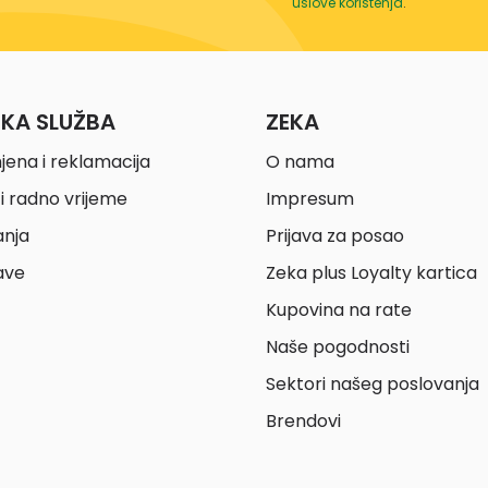
uslove korištenja
.
ČKA SLUŽBA
ZEKA
jena i reklamacija
O nama
i radno vrijeme
Impresum
anja
Prijava za posao
ave
Zeka plus Loyalty kartica
Kupovina na rate
Naše pogodnosti
Sektori našeg poslovanja
Brendovi