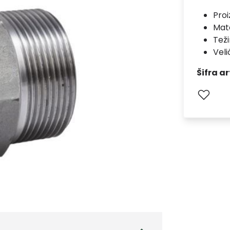
Pro
Mate
Teži
Veli
Šifra ar