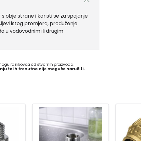
r s obje strane i koristi se za spajanje
 cijevi istog promjera, produženje
oda u vodovodnim ili drugim
gu razlikovati od stvarnih proizvoda.
nju te ih trenutno nije moguće naručiti.