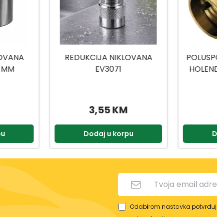
LOVANA
POLUSPOJNICA MESING SA
PRIČ
HOLEND 1 BUGATTI 25022
BAT
20317
9,55 KM
pu
Dodaj u korpu
D
Odabirom nastavka potvrđuje