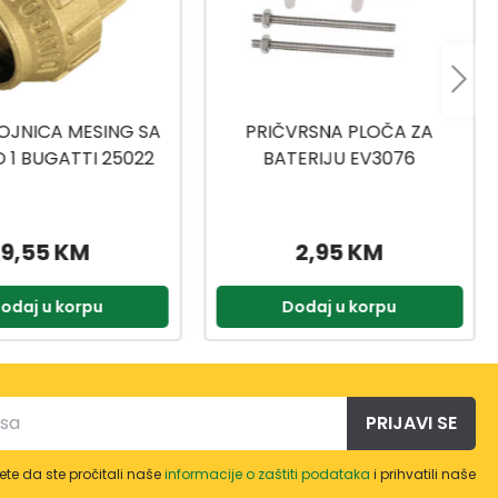
VRSNA PLOČA ZA
REDUKCIJA NIKLOVANA
ERIJU EV3076
EV3070 1/2-20 MM
2,95 KM
2,75 KM
odaj u korpu
Dodaj u korpu
PRIJAVI SE
te da ste pročitali naše
informacije o zaštiti podataka
i prihvatili naše