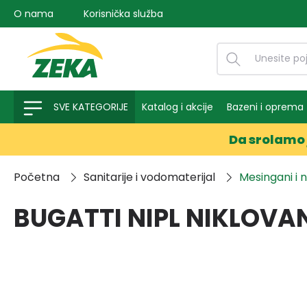
O nama
Korisnička služba
na pretragu
Preskoči na glavnu navigaciju
SVE KATEGORIJE
Katalog i akcije
Bazeni i oprema
Da srolamo 
Početna
Sanitarije i vodomaterijal
Mesingani i 
BUGATTI NIPL NIKLOVAN