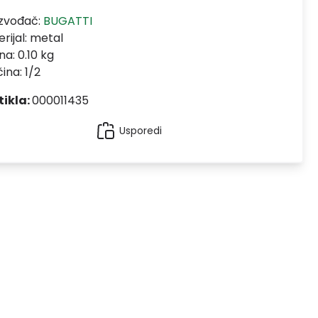
izvođač:
BUGATTI
rijal:
metal
na: 0.10 kg
čina: 1/2
tikla:
000011435
Usporedi