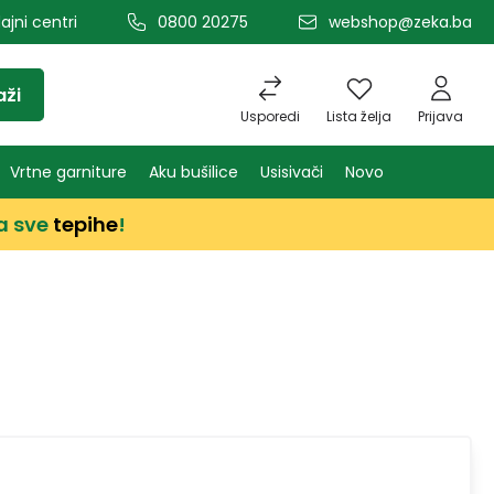
ajni centri
0800 20275
webshop@zeka.ba
aži
Usporedi
Lista želja
Prijava
Vrtne garniture
Aku bušilice
Usisivači
Novo
a sve
tepihe
!