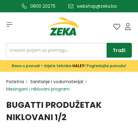
0800 20275
webshop@zeka.ba
a glavni sadržaj
Traži
Novo u ponudi – bijela tehnika
HALEY
! Pogledajte ponudu!
Početna
Sanitarije i vodomaterijal
Mesingani i niklovani program
BUGATTI PRODUŽETAK
NIKLOVANI 1/2