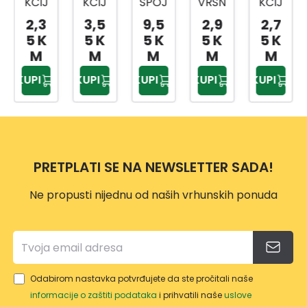
KCIJ
KCIJ
SPOJ
VRSN
KCIJ
A
A
NICA
A
A
2,3
3,5
9,5
2,9
2,7
NIKL
NIKL
MESI
PLOČ
NIKL
5 K
5 K
5 K
5 K
5 K
OVA
OVA
NG
A ZA
OVA
M
M
M
M
M
NA
NA
SA
BATE
NA
KUPI
KUPI
KUPI
KUPI
KUPI
EV30
EV30
HOLE
RIJU
EV30
69
71
ND 1
EV30
70
1/2-
BUG
76
1/2-
15
ATTI
20
MM
2502
MM
PRETPLATI SE NA NEWSLETTER SADA!
2
2031
Ne propusti nijednu od naših vrhunskih ponuda
7
Odabirom nastavka potvrđujete da ste pročitali naše
informacije o zaštiti podataka
i prihvatili naše
uslove