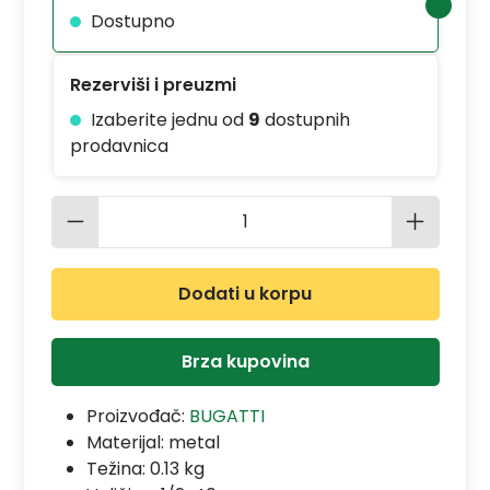
Dostupno
Rezerviši i preuzmi
Izaberite jednu od
9
dostupnih
prodavnica
Količina proizvoda: Unesite željenu 
Dodati u korpu
Brza kupovina
Proizvođač:
BUGATTI
Materijal:
metal
Težina: 0.13 kg