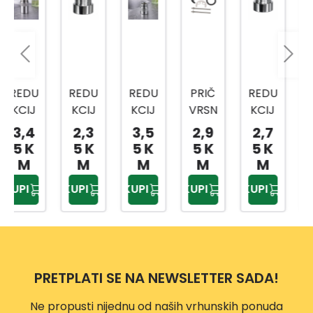
REDU
REDU
PRIČ
REDU
REDU
KCIJ
KCIJ
VRSN
KCIJ
KCIJ
A
A
A
A
A
2,3
3,5
2,9
2,7
1,95
NIKL
NIKL
PLOČ
NIKL
NIKL
5 K
5 K
5 K
5 K
KM
OVA
OVA
A ZA
OVA
OVA
M
M
M
M
NA
NA
BATE
NA
NA
KUPI
KUPI
KUPI
KUPI
KUPI
EV30
EV30
RIJU
EV30
EV30
69
71
EV30
70
68
1/2-
76
1/2-
1/2-
15
20
10
MM
MM
MM
PRETPLATI SE NA NEWSLETTER SADA!
Ne propusti nijednu od naših vrhunskih ponuda