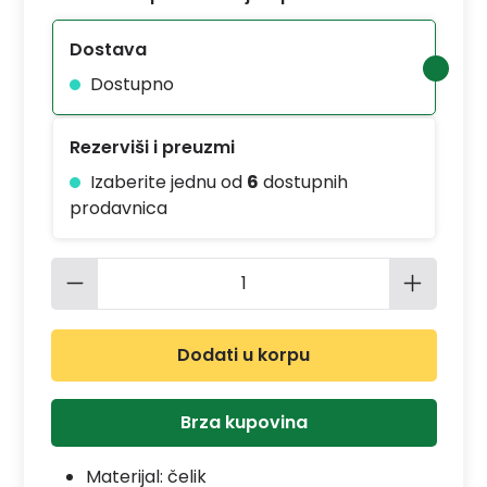
Dostava
Dostupno
Rezerviši i preuzmi
Izaberite jednu od
6
dostupnih
prodavnica
Količina proizvoda: Unesite željenu 
Dodati u korpu
Brza kupovina
Materijal:
čelik