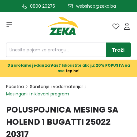
0800 20275
webshop@zeka.ba
a glavni sadržaj
Traži
Da srolamo jedan za Vas?
Iskoristite akciju:
20% POPUSTA
na
sve
tepihe
!
Početna
Sanitarije i vodomaterijal
Mesingani i niklovani program
POLUSPOJNICA MESING SA
HOLEND 1 BUGATTI 25022
20317