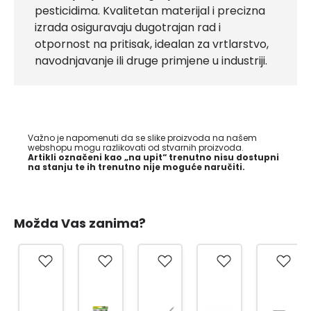
pesticidima. Kvalitetan materijal i precizna
izrada osiguravaju dugotrajan rad i
otpornost na pritisak, idealan za vrtlarstvo,
navodnjavanje ili druge primjene u industriji.
Važno je napomenuti da se slike proizvoda na našem
webshopu mogu razlikovati od stvarnih proizvoda.
Artikli označeni kao „na upit“ trenutno nisu dostupni
na stanju te ih trenutno nije moguće naručiti.
Možda Vas zanima?