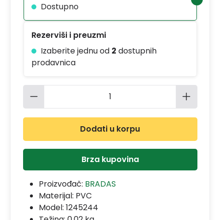
Dostupno
Rezerviši i preuzmi
Izaberite jednu od
2
dostupnih
prodavnica
Količina proizvoda: Unesite željenu 
Dodati u korpu
Brza kupovina
Proizvođač:
BRADAS
Materijal:
PVC
Model:
1245244
Težina: 0.02 kg