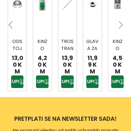
ODS
KINZ
TROS
GLAV
KINZ
TOJ
O
TRAN
A ZA
O
NI
VRTN
A
TRIM
PODL
13,0
4,2
13,9
11,9
4,5
TANJ
E
TURP
ER
OGA
0 K
0 K
0 K
9 K
0 K
UR
VEZI
IJA
VP118
ZA
M
M
M
M
M
CE
ZA
7
KOLJ
KUPI
KUPI
KUPI
KUPI
KUPI
20/1
OŠTR
ENA
ENJE
PRETPLATI SE NA NEWSLETTER SADA!
Ne propusti nijednu od naših vrhunskih ponuda