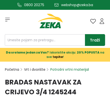
0800 20275
webshop@zeka.ba
a glavni sadržaj
Traži
Da srolamo jedan za Vas?
Iskoristite akciju:
20% POPUSTA
na
sve
tepihe
!
Početna
Vrt i dvorište
Potrošni vrtni materijal
BRADAS NASTAVAK ZA
CRIJEVO 3/4 1245244