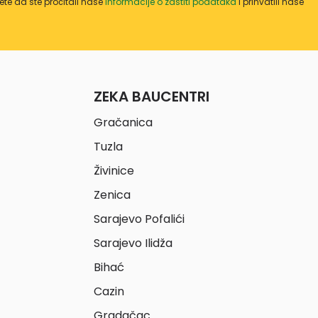
te da ste pročitali naše
informacije o zaštiti podataka
i prihvatili naše
ZEKA BAUCENTRI
Gračanica
Tuzla
Živinice
Zenica
Sarajevo Pofalići
Sarajevo Ilidža
Bihać
Cazin
Gradačac