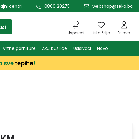
ajni centri
0800 20275
webshop@zeka.ba
aži
Usporedi
Lista želja
Prijava
Vrtne garniture
Aku bušilice
Usisivači
Novo
a sve
tepihe
!
 KM