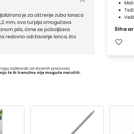
Mate
Teži
jalizirana je za oštrenje zuba lanaca
Veli
 5,2 mm, ova turpija omogućava
Šifra ar
čanom pila, čime se poboljšava
e za redovno održavanje lanca, što
gu razlikovati od stvarnih proizvoda.
nju te ih trenutno nije moguće naručiti.