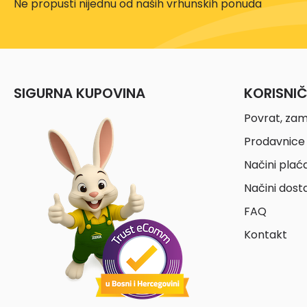
Ne propusti nijednu od naših vrhunskih ponuda
SIGURNA KUPOVINA
KORISNI
Povrat, zam
Prodavnice 
Načini plać
Načini dost
FAQ
Kontakt