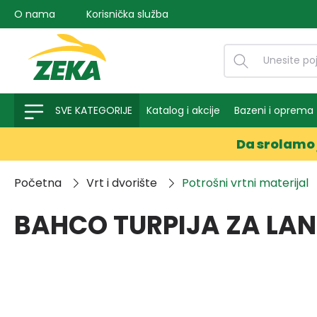
O nama
Korisnička služba
na pretragu
Preskoči na glavnu navigaciju
SVE KATEGORIJE
Katalog i akcije
Bazeni i oprema
Da srolamo 
Početna
Vrt i dvorište
Potrošni vrtni materijal
BAHCO TURPIJA ZA LAN