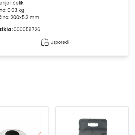
rijal:
čelik
na: 0.03 kg
čina: 200x5,2 mm
tikla:
000058726
Usporedi