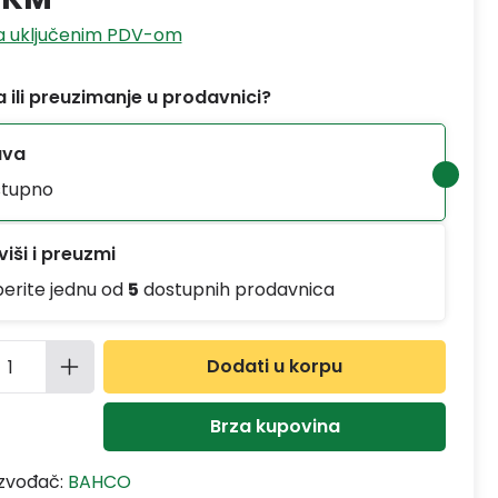
sa uključenim PDV-om
 ili preuzimanje u prodavnici?
ava
tupno
iši i preuzmi
berite jednu od
5
dostupnih prodavnica
ina proizvoda: Unesite željenu količinu
Dodati u korpu
Brza kupovina
izvođač:
BAHCO