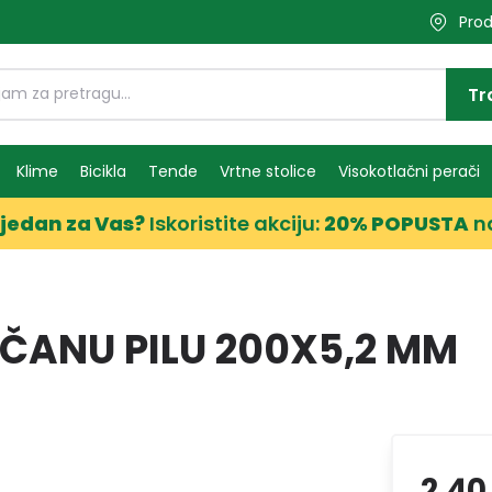
Prod
Tr
Klime
Bicikla
Tende
Vrtne stolice
Visokotlačni perači
jedan za Vas?
Iskoristite akciju:
20% POPUSTA
n
ČANU PILU 200X5,2 MM
2,40