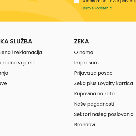
Odabirom nastavka potvrđuje
uslove korištenja
.
ČKA SLUŽBA
ZEKA
jena i reklamacija
O nama
i radno vrijeme
Impresum
anja
Prijava za posao
ave
Zeka plus Loyalty kartica
Kupovina na rate
Naše pogodnosti
Sektori našeg poslovanja
Brendovi