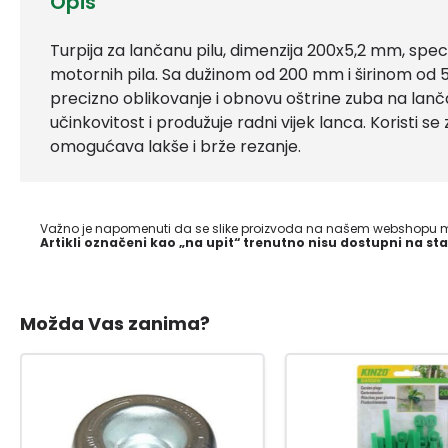
Opis
Turpija za lančanu pilu, dimenzija 200x5,2 mm, speci
motornih pila. Sa dužinom od 200 mm i širinom od
precizno oblikovanje i obnovu oštrine zuba na lan
učinkovitost i produžuje radni vijek lanca. Koristi s
omogućava lakše i brže rezanje.
Važno je napomenuti da se slike proizvoda na našem webshopu mo
Artikli označeni kao „na upit“ trenutno nisu dostupni na sta
Možda Vas zanima?