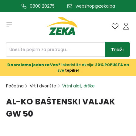
0800 20275
webshop@zeka.ba
a glavni sadržaj
Traži
Da srolamo jedan za Vas?
Iskoristite akciju:
20% POPUSTA
na
sve
tepihe
!
Početna
Vrt i dvorište
Vrtni alat, drške
AL-KO BAŠTENSKI VALJAK
GW 50