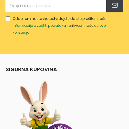
UM
A
Odabirom nastavka potvrđujete da ste pročitali naše
ŠK
informacije o zaštiti podataka
i prihvatili naše
uslove
M
korištenja
.
SIGURNA KUPOVINA