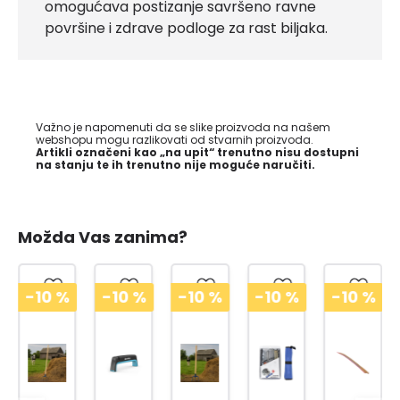
omogućava postizanje savršeno ravne
površine i zdrave podloge za rast biljaka.
Važno je napomenuti da se slike proizvoda na našem
webshopu mogu razlikovati od stvarnih proizvoda.
Artikli označeni kao „na upit“ trenutno nisu dostupni
na stanju te ih trenutno nije moguće naručiti.
Možda Vas zanima?
0
%
-10
%
-10
%
-10
%
-10
%
-10