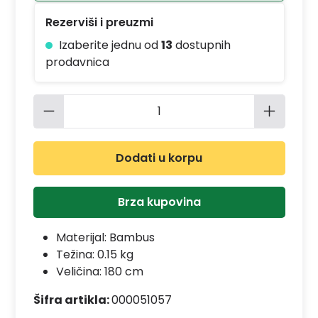
Rezerviši i preuzmi
Izaberite jednu od
13
dostupnih
prodavnica
Količina proizvoda: Unesite željenu 
Dodati u korpu
Brza kupovina
Materijal:
Bambus
Težina: 0.15 kg
Veličina: 180 cm
Šifra artikla:
000051057