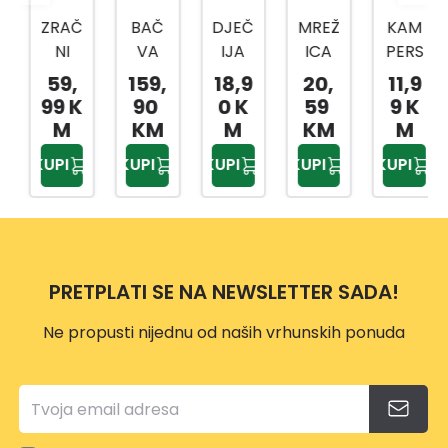
ZRAČ
BAČ
DJEČ
MREŽ
KAM
NI
VA
IJA
ICA
PERS
DUŠE
RAKI
MET
PRO
KA
59,
159,
18,9
20,
11,9
K ZA
JA
ALNA
TIV
VREĆ
99 K
90
0 K
59
9 K
KAM
25L
KANT
INSE
A ZA
M
KM
M
KM
M
POV
A SA
KATA
VOD
KUPI
KUPI
KUPI
KUPI
KUPI
ANJE
DRVE
BIJEL
U
VP121
NOM
A
TUŠ
1
DRŠK
1,5X1,
VP12
OM
8M
03
PRETPLATI SE NA NEWSLETTER SADA!
Ne propusti nijednu od naših vrhunskih ponuda