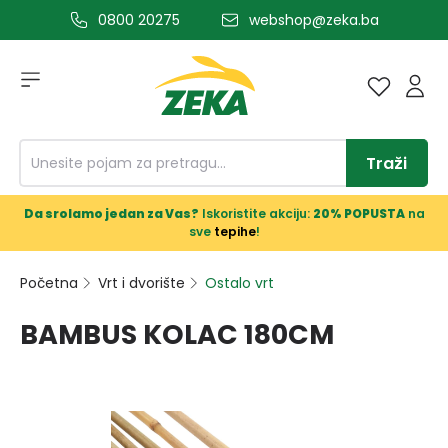
0800 20275
webshop@zeka.ba
a glavni sadržaj
Traži
Da srolamo jedan za Vas?
Iskoristite akciju:
20% POPUSTA
na
sve
tepihe
!
Početna
Vrt i dvorište
Ostalo vrt
BAMBUS KOLAC 180CM