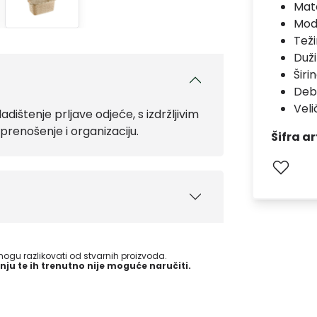
Mate
Mod
Teži
Duž
Širi
Deb
Veli
dištenje prljave odjeće, s izdržljivim
prenošenje i organizaciju.
Šifra ar
gu razlikovati od stvarnih proizvoda.
nju te ih trenutno nije moguće naručiti.