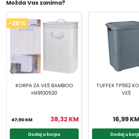
Možda Vas zanima?
TUFFEX TP562 KORPA ZA
PLASTOFLEX KORP
VEŠ
FI475X315
16,99 KM
6,00 KM
Dodaj u korpu
Dodaj u kor