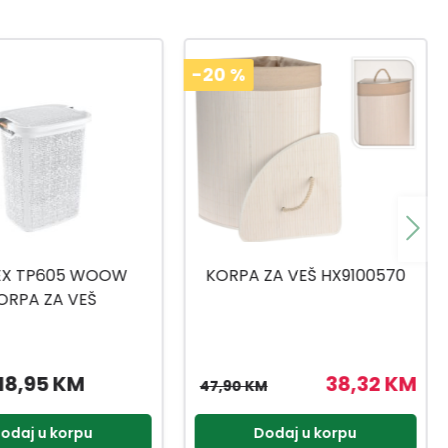
ZA VEŠ HX9100570
TUFFEX TP1715 KORPA ZA
VEŠ DEZEN
38,32 KM
14,90 KM
M
odaj u korpu
Dodaj u korpu