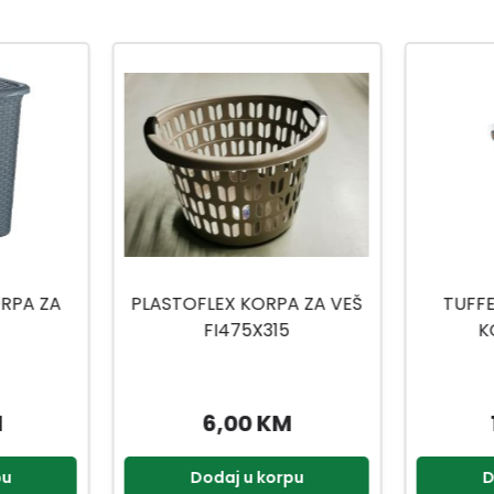
-20
%
A ZA VEŠ
TUFFEX TP605 WOOW
KORPA 
KORPA ZA VEŠ
18,95 KM
47,90 K
pu
Dodaj u korpu
D