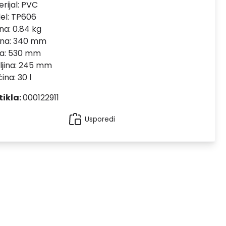
rijal:
PVC
el:
TP606
na: 0.84 kg
ina: 340 mm
na: 530 mm
ljina: 245 mm
čina: 30 l
tikla:
000122911
Usporedi