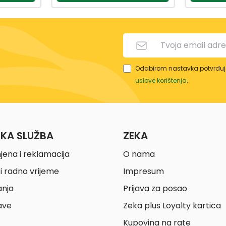
Odabirom nastavka potvrđuje
uslove korištenja
.
ČKA SLUŽBA
ZEKA
jena i reklamacija
O nama
i radno vrijeme
Impresum
anja
Prijava za posao
ave
Zeka plus Loyalty kartica
Kupovina na rate