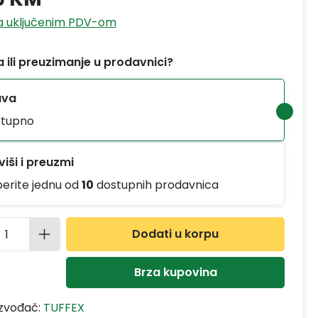
sa uključenim PDV-om
 ili preuzimanje u prodavnici?
ava
tupno
iši i preuzmi
berite jednu od
10
dostupnih prodavnica
ina proizvoda: Unesite željenu količinu
Dodati u korpu
Brza kupovina
izvođač:
TUFFEX