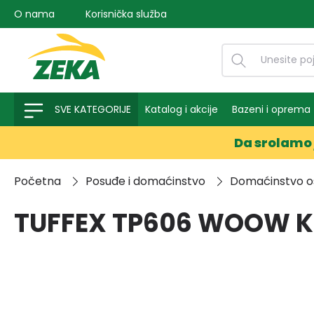
O nama
Korisnička služba
na pretragu
Preskoči na glavnu navigaciju
SVE KATEGORIJE
Katalog i akcije
Bazeni i oprema
Da srolamo 
Početna
Posuđe i domaćinstvo
Domaćinstvo o
TUFFEX TP606 WOOW K