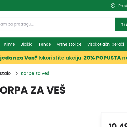
Prod
Tr
Klime
Bicikla
Tende
Vrtne stolice
Visokotlačni perači
jedan za Vas?
Iskoristite akciju:
20% POPUSTA
n
stalo
Korpe za veš
ORPA ZA VEŠ
10,4