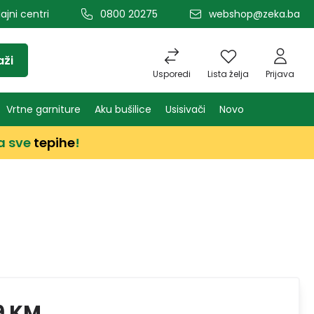
ajni centri
0800 20275
webshop@zeka.ba
aži
Usporedi
Lista želja
Prijava
Vrtne garniture
Aku bušilice
Usisivači
Novo
a sve
tepihe
!
9 KM