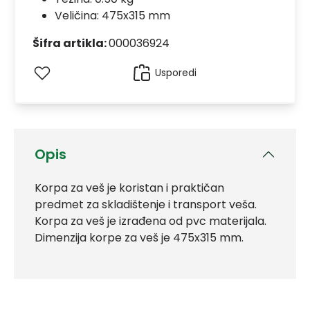
Veličina: 475x315 mm
Šifra artikla:
000036924
Usporedi
Opis
Korpa za veš je koristan i praktičan
predmet za skladištenje i transport veša.
Korpa za veš je izrađena od pvc materijala.
Dimenzija korpe za veš je 475x315 mm.