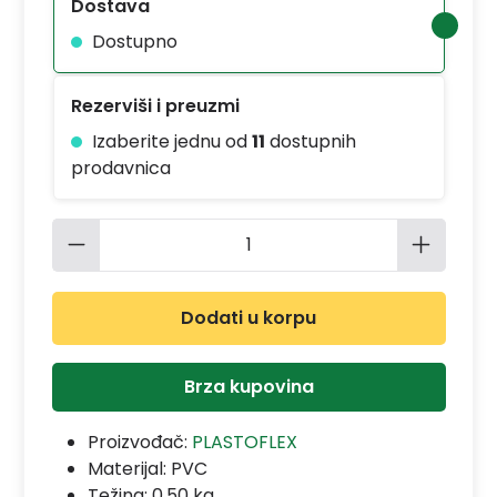
Dostava
Dostupno
Rezerviši i preuzmi
Izaberite jednu od
11
dostupnih
prodavnica
Količina proizvoda: Unesite željenu 
Dodati u korpu
Brza kupovina
Proizvođač:
PLASTOFLEX
Materijal:
PVC
Težina: 0.50 kg