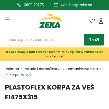
0800 20275
webshop@zeka.ba
a glavni sadržaj
Traži
Da srolamo jedan za Vas?
Iskoristite akciju:
20% POPUSTA
na
sve
tepihe
!
Početna
Posuđe i domaćinstvo
Domaćinstvo ostalo
Korpe za veš
PLASTOFLEX KORPA ZA VEŠ
FI475X315