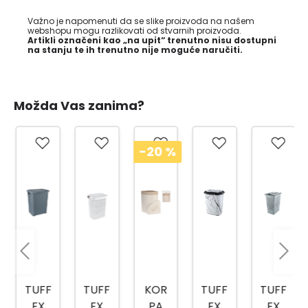
Važno je napomenuti da se slike proizvoda na našem
webshopu mogu razlikovati od stvarnih proizvoda.
Artikli označeni kao „na upit“ trenutno nisu dostupni
na stanju te ih trenutno nije moguće naručiti.
Možda Vas zanima?
-20
%
TUFF
TUFF
KOR
TUFF
TUFF
EX
EX
PA
EX
EX