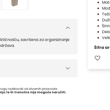
Mate
Mod
Teži
Duž
Širi
Deb
Veli
ktičnošću, savršena za organiziranje
 održava.
Šifra ar
gu razlikovati od stvarnih proizvoda.
nju te ih trenutno nije moguće naručiti.