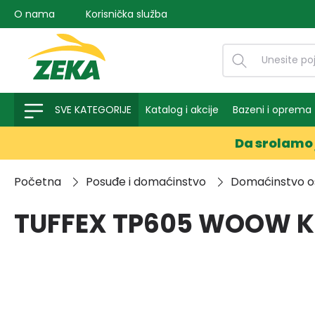
O nama
Korisnička služba
na pretragu
Preskoči na glavnu navigaciju
SVE KATEGORIJE
Katalog i akcije
Bazeni i oprema
Da srolamo 
Početna
Posuđe i domaćinstvo
Domaćinstvo o
TUFFEX TP605 WOOW K