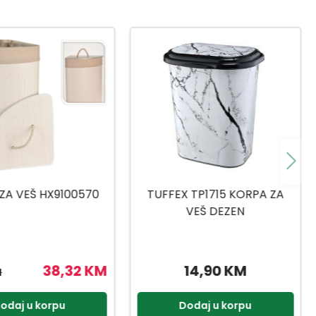
 TP1715 KORPA ZA
TUFFEX TP611 KORPA ZA VEŠ
VEŠ DEZEN
14,90 KM
8,90 KM
odaj u korpu
Dodaj u korpu