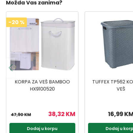
Možda Vas zanima?
TUFFEX TP562 KORPA ZA
PLASTOFLEX KORP
VEŠ
FI475X315
16,99 KM
6,00 KM
Dodaj u korpu
Dodaj u kor