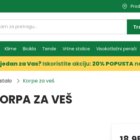
Prod
Tr
Klime
Bicikla
Tende
Vrtne stolice
Visokotlačni perači
jedan za Vas?
Iskoristite akciju:
20% POPUSTA
n
stalo
Korpe za veš
ORPA ZA VEŠ
18,9