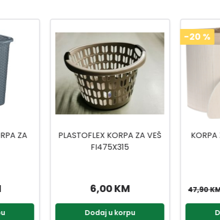
-20
%
A ZA VEŠ
KORPA ZA VEŠ HX9100570
TUFFEX
38,32 KM
47,90 KM
pu
Dodaj u korpu
D