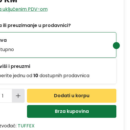
sa uključenim PDV-om
 ili preuzimanje u prodavnici?
ava
tupno
iši i preuzmi
berite jednu od
10
dostupnih prodavnica
ina proizvoda: Unesite željenu količinu
Dodati u korpu
Brza kupovina
izvođač:
TUFFEX