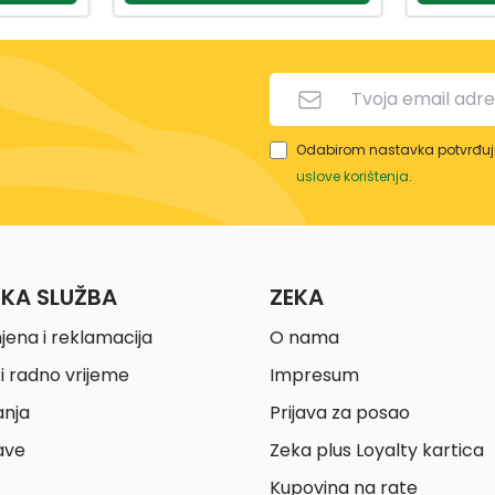
Odabirom nastavka potvrđuje
uslove korištenja
.
ČKA SLUŽBA
ZEKA
jena i reklamacija
O nama
i radno vrijeme
Impresum
anja
Prijava za posao
ave
Zeka plus Loyalty kartica
Kupovina na rate