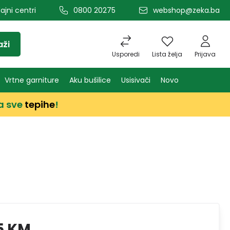
ajni centri
0800 20275
webshop@zeka.ba
aži
Usporedi
Lista želja
Prijava
Vrtne garniture
Aku bušilice
Usisivači
Novo
a sve
tepihe
!
5 KM