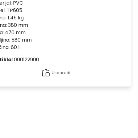
rijal:
PVC
el:
TP605
na: 1.45 kg
ina: 380 mm
na: 470 mm
ljina: 580 mm
čina: 60 l
tikla:
000122900
Usporedi