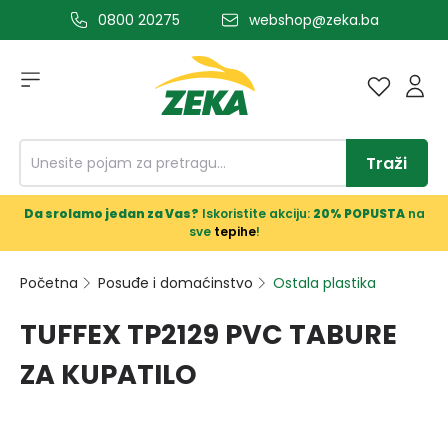
0800 20275
webshop@zeka.ba
a glavni sadržaj
Traži
Da srolamo jedan za Vas?
Iskoristite akciju:
20% POPUSTA
na
sve
tepihe
!
Početna
Posuđe i domaćinstvo
Ostala plastika
TUFFEX TP2129 PVC TABURE
ZA KUPATILO