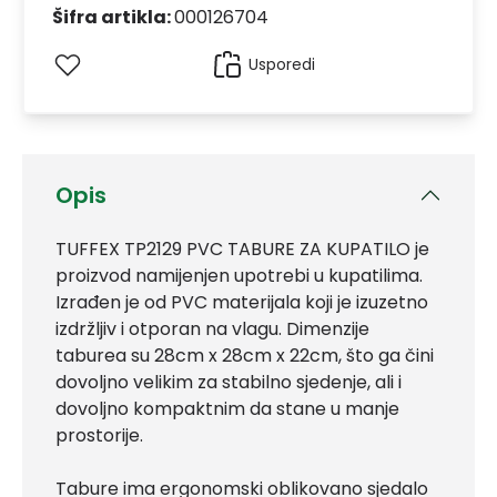
Šifra artikla:
000126704
Usporedi
Opis
TUFFEX TP2129 PVC TABURE ZA KUPATILO je
proizvod namijenjen upotrebi u kupatilima.
Izrađen je od PVC materijala koji je izuzetno
izdržljiv i otporan na vlagu. Dimenzije
taburea su 28cm x 28cm x 22cm, što ga čini
dovoljno velikim za stabilno sjedenje, ali i
dovoljno kompaktnim da stane u manje
prostorije.
Tabure ima ergonomski oblikovano sjedalo