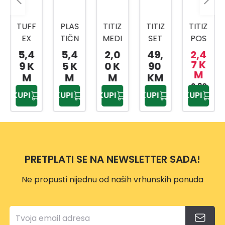
PLAS
TITIZ
TITIZ
TITIZ
TITIZ
TIČN
MEDI
SET
POS
SET
A
CINS
ZA
UDA
ZA
5,4
2,0
49,
2,4
3,5
KANT
KI
KUPA
ZA
SLAD
7 K
7 K
5 K
0 K
90
M
M
A SA
BOX
TILO
BEBI
OLED
M
M
KM
MET
AP-
PRIW
HRA
2,90
4,20
AP-
KUPI
KUPI
KUPI
KUPI
KUPI
KM
KM
ALNO
9159
EX
NU
9425
M
TP-
500
DRŠK
557
ML
OM
10L
PRETPLATI SE NA NEWSLETTER SADA!
Ne propusti nijednu od naših vrhunskih ponuda