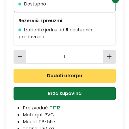
Dostupno
Rezerviši i preuzmi
Izaberite jednu od
6
dostupnih
prodavnica
Količina proizvoda: Unesite željenu 
Dodati u korpu
Brza kupovina
Proizvođač:
TITIZ
Materijal:
PVC
Model:
TP-557
Težina: 1.30 kg