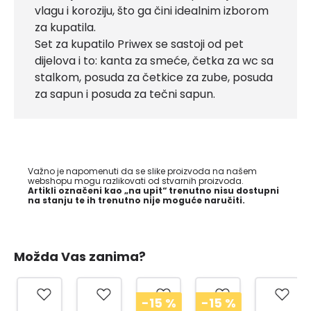
vlagu i koroziju, što ga čini idealnim izborom
za kupatila.
Set za kupatilo Priwex se sastoji od pet
dijelova i to: kanta za smeće, četka za wc sa
stalkom, posuda za četkice za zube, posuda
za sapun i posuda za tečni sapun.
Važno je napomenuti da se slike proizvoda na našem
webshopu mogu razlikovati od stvarnih proizvoda.
Artikli označeni kao „na upit“ trenutno nisu dostupni
na stanju te ih trenutno nije moguće naručiti.
Možda Vas zanima?
-15
%
-15
%