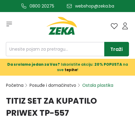
0800 20275
webshop@zeka.ba
a glavni sadržaj
Traži
Da srolamo jedan za Vas?
Iskoristite akciju:
20% POPUSTA
na
sve
tepihe
!
Početna
Posuđe i domaćinstvo
Ostala plastika
TITIZ SET ZA KUPATILO
PRIWEX TP-557