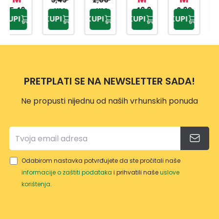
MET
AP-
PRIW
49,9
HRA
2,90
4,20
AP-
KM
KM
KUPI
KUPI
KUPI
KUPI
KUPI
0 KM
KM
KM
ALNO
9159
EX
NU
9425
M
TP-
500
DRŠK
557
ML
OM
10L
PRETPLATI SE NA NEWSLETTER SADA!
Ne propusti nijednu od naših vrhunskih ponuda
Odabirom nastavka potvrđujete da ste pročitali naše
informacije o zaštiti podataka
i prihvatili naše
uslove
korištenja
.