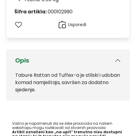
Šifra artikla:
000102990
Usporedi
Opis
Tabure Rattan od Tuffex-a je stilski i udoban
komad namještaja, savršen za dodatno
sjedenje.
Važno je napomenuti da se slike proizvoda na našem
webshopu mogu razlikovati od stvarnih proizvoda.
Artikli označeni kao „na upit“ trenutno nisu dostupni