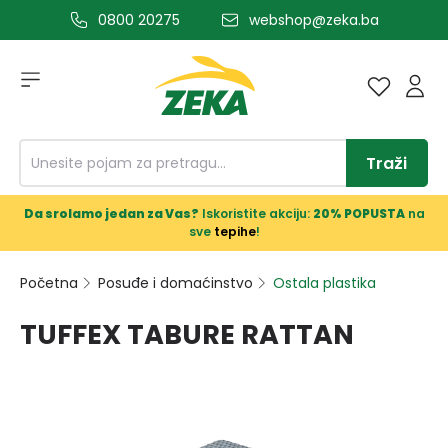
0800 20275
webshop@zeka.ba
a glavni sadržaj
Traži
Da srolamo jedan za Vas?
Iskoristite akciju:
20% POPUSTA
na
sve
tepihe
!
Početna
Posuđe i domaćinstvo
Ostala plastika
TUFFEX TABURE RATTAN