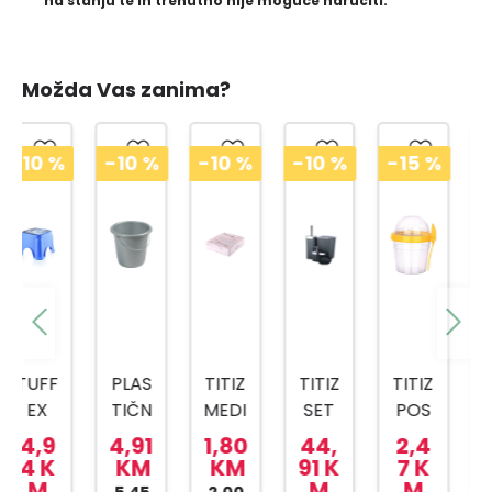
na stanju te ih trenutno nije moguće naručiti.
Možda Vas zanima?
-10
%
-10
%
-10
%
-15
%
-15
%
PLAS
TITIZ
TITIZ
TITIZ
TITIZ
TIČN
MEDI
SET
POS
SET
A
CINS
ZA
UDA
ZA
4,91
1,80
44,
2,4
3,5
KANT
KI
KUPA
ZA
SLAD
KM
KM
91 K
7 K
7 K
M
M
M
A SA
BOX
TILO
BEBI
OLED
5,45
2,00