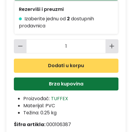
Rezerviši i preuzmi
Izaberite jednu od
2
dostupnih
prodavnica
Količina proizvoda: Unesite željenu 
Dodati u korpu
Brza kupovina
Proizvođač:
TUFFEX
Materijal:
PVC
Težina: 0.25 kg
Šifra artikla:
000106387