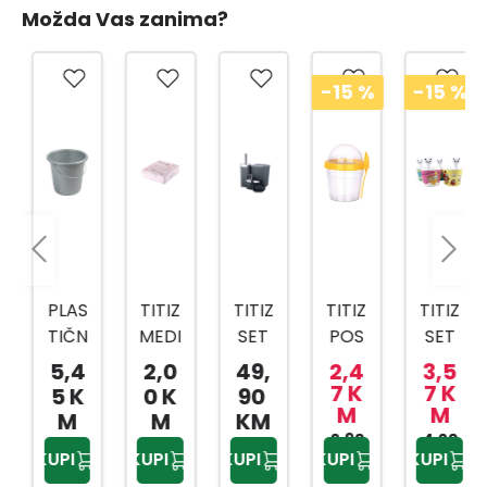
Možda Vas zanima?
-15
%
-15
%
PLAS
TITIZ
TITIZ
TITIZ
TITIZ
TIČN
MEDI
SET
POS
SET
A
CINS
ZA
UDA
ZA
5,4
2,0
49,
2,4
3,5
KANT
KI
KUPA
ZA
SLAD
7 K
7 K
5 K
0 K
90
M
M
A SA
BOX
TILO
BEBI
OLED
M
M
KM
MET
AP-
PRIW
HRA
2,90
4,20
AP-
KUPI
KUPI
KUPI
KUPI
KUPI
KM
KM
ALNO
9159
EX
NU
9425