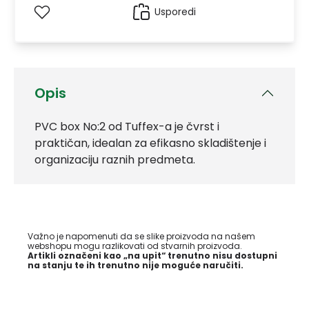
Usporedi
Opis
PVC box No:2 od Tuffex-a je čvrst i
praktičan, idealan za efikasno skladištenje i
organizaciju raznih predmeta.
Važno je napomenuti da se slike proizvoda na našem
webshopu mogu razlikovati od stvarnih proizvoda.
Artikli označeni kao „na upit“ trenutno nisu dostupni
na stanju te ih trenutno nije moguće naručiti.