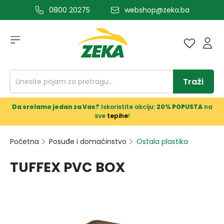
0800 20275
webshop@zeka.ba
a glavni sadržaj
Traži
Da srolamo jedan za Vas?
Iskoristite akciju:
20% POPUSTA
na
sve
tepihe
!
Početna
Posuđe i domaćinstvo
Ostala plastika
TUFFEX PVC BOX