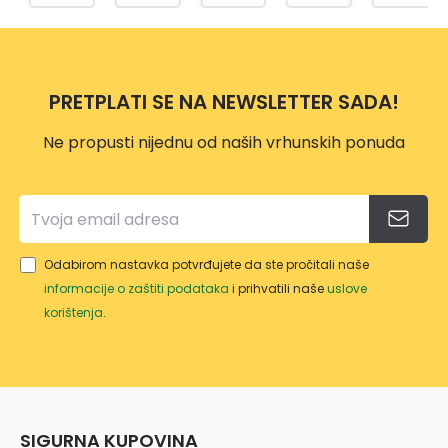
M
TP-
500
DRŠK
557
ML
OM
10L
PRETPLATI SE NA NEWSLETTER SADA!
Ne propusti nijednu od naših vrhunskih ponuda
Odabirom nastavka potvrđujete da ste pročitali naše
informacije o zaštiti podataka
i prihvatili naše
uslove
korištenja
.
SIGURNA KUPOVINA