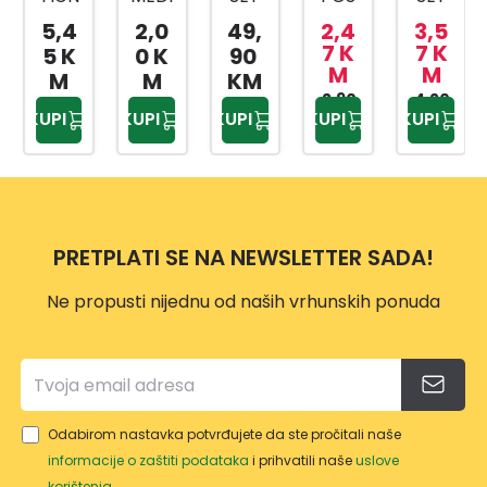
A
CINS
ZA
UDA
ZA
5,4
2,0
49,
2,4
3,5
KANT
KI
KUPA
ZA
SLAD
7 K
7 K
5 K
0 K
90
M
M
A SA
BOX
TILO
BEBI
OLED
M
M
KM
MET
AP-
PRIW
HRA
2,90
4,20
AP-
KUPI
KUPI
KUPI
KUPI
KUPI
KM
KM
ALNO
9159
EX
NU
9425
M
TP-
500
DRŠK
557
ML
OM
10L
PRETPLATI SE NA NEWSLETTER SADA!
Ne propusti nijednu od naših vrhunskih ponuda
Odabirom nastavka potvrđujete da ste pročitali naše
informacije o zaštiti podataka
i prihvatili naše
uslove
korištenja
.