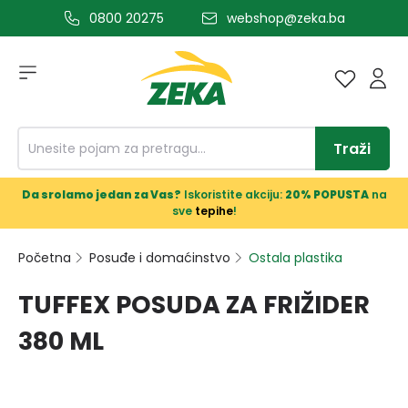
0800 20275
webshop@zeka.ba
a glavni sadržaj
Traži
Da srolamo jedan za Vas?
Iskoristite akciju:
20% POPUSTA
na
sve
tepihe
!
Početna
Posuđe i domaćinstvo
Ostala plastika
TUFFEX POSUDA ZA FRIŽIDER
380 ML