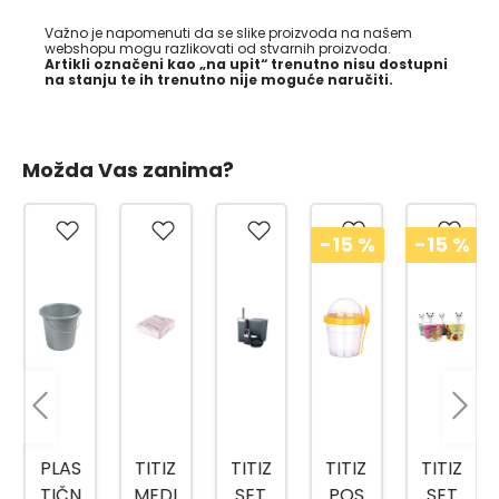
Važno je napomenuti da se slike proizvoda na našem
webshopu mogu razlikovati od stvarnih proizvoda.
Artikli označeni kao „na upit“ trenutno nisu dostupni
na stanju te ih trenutno nije moguće naručiti.
Možda Vas zanima?
-15
%
-15
%
PLAS
TITIZ
TITIZ
TITIZ
TITIZ
TIČN
MEDI
SET
POS
SET