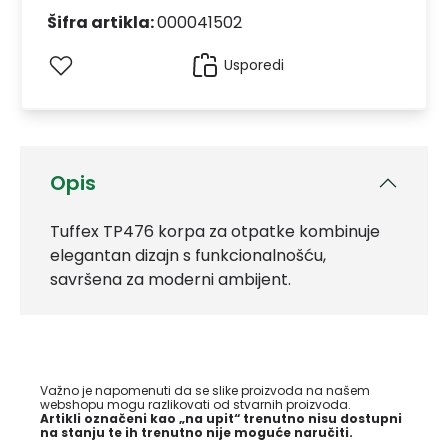
Šifra artikla:
000041502
Usporedi
Opis
Tuffex TP476 korpa za otpatke kombinuje
elegantan dizajn s funkcionalnošću,
savršena za moderni ambijent.
Važno je napomenuti da se slike proizvoda na našem
webshopu mogu razlikovati od stvarnih proizvoda.
Artikli označeni kao „na upit“ trenutno nisu dostupni
na stanju te ih trenutno nije moguće naručiti.