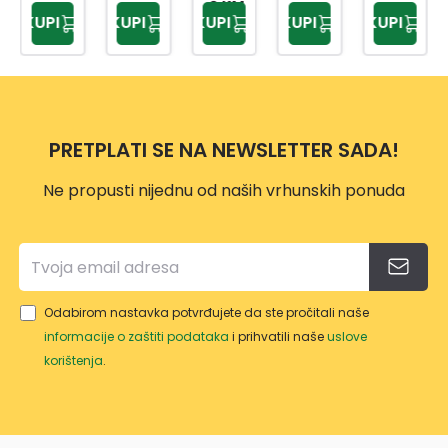
ĆE
SME
NJSK
A ZA
TLO
0 KM
KUPI
KUPI
KUPI
KUPI
KUPI
25L
ĆE
I
SME
SIVA
TP22
24L
OTP
ĆE
12L
34
AD
NO:4
25L
PRETPLATI SE NA NEWSLETTER SADA!
Ne propusti nijednu od naših vrhunskih ponuda
Odabirom nastavka potvrđujete da ste pročitali naše
informacije o zaštiti podataka
i prihvatili naše
uslove
korištenja
.