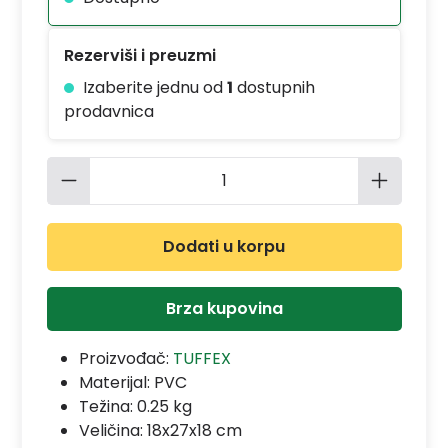
Rezerviši i preuzmi
Izaberite jednu od
1
dostupnih
prodavnica
Količina proizvoda: Unesite željenu 
Dodati u korpu
Brza kupovina
Proizvođač:
TUFFEX
Materijal:
PVC
Težina: 0.25 kg
Veličina: 18x27x18 cm