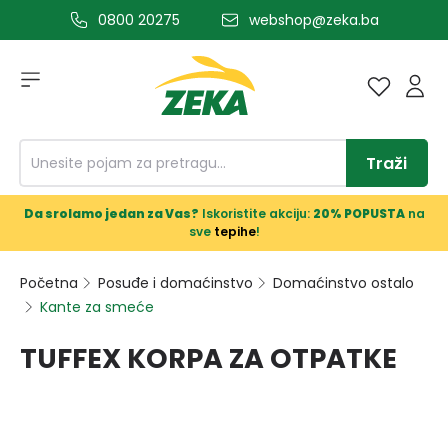
0800 20275
webshop@zeka.ba
a glavni sadržaj
Traži
Da srolamo jedan za Vas?
Iskoristite akciju:
20% POPUSTA
na
sve
tepihe
!
Početna
Posuđe i domaćinstvo
Domaćinstvo ostalo
Kante za smeće
TUFFEX KORPA ZA OTPATKE