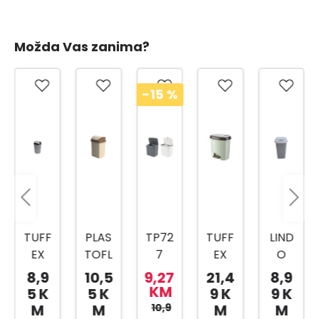
Možda Vas zanima?
-15
%
TUFF
PLAS
TP72
TUFF
LIND
EX
TOFL
7
EX
O
KANT
EX
KANT
TP22
KANT
8,9
10,5
9,27
21,4
8,9
A ZA
KANT
A ZA
04
A
KM
5 K
5 K
9 K
9 K
SME
A ZA
KUHI
KANT
SVIJE
M
M
10,9
M
M