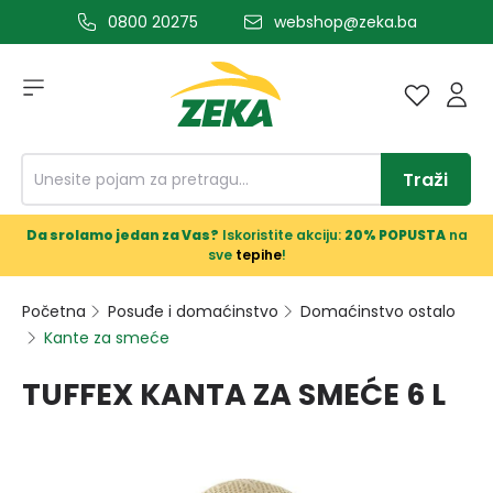
0800 20275
webshop@zeka.ba
a glavni sadržaj
Traži
Da srolamo jedan za Vas?
Iskoristite akciju:
20% POPUSTA
na
sve
tepihe
!
Početna
Posuđe i domaćinstvo
Domaćinstvo ostalo
Kante za smeće
TUFFEX KANTA ZA SMEĆE 6 L