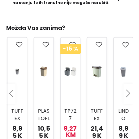
na stanju te ih trenutno nije moguće naručiti.
Možda Vas zanima?
-15
%
TUFF
PLAS
TP72
TUFF
LIND
EX
TOFL
7
EX
O
KANT
EX
KANT
TP22
KANT
8,9
10,5
9,27
21,4
8,9
A ZA
KANT
A ZA
04
A
KM
5 K
5 K
9 K
9 K