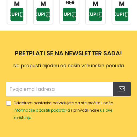
SME
A ZA
KUHI
KANT
SVIJE
M
M
10,9
M
M
ĆE
SME
NJSK
A ZA
TLO
0 KM
KUPI
KUPI
KUPI
KUPI
KUPI
25L
ĆE
I
SME
SIVA
TP22
24L
OTP
ĆE
12L
34
AD
NO:4
25L
PRETPLATI SE NA NEWSLETTER SADA!
Ne propusti nijednu od naših vrhunskih ponuda
Odabirom nastavka potvrđujete da ste pročitali naše
informacije o zaštiti podataka
i prihvatili naše
uslove
korištenja
.