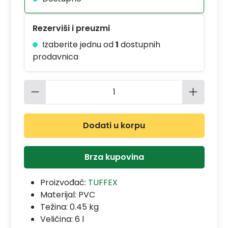
Rezerviši i preuzmi
Izaberite jednu od
1
dostupnih
prodavnica
Količina proizvoda: Unesite željenu 
Dodati u korpu
Brza kupovina
Proizvođač:
TUFFEX
Materijal:
PVC
Težina: 0.45 kg
Veličina: 6 l