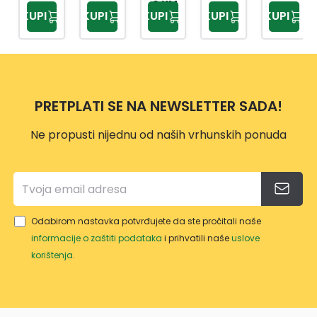
ĆE
SME
NJSK
A ZA
TLO
0 KM
KUPI
KUPI
KUPI
KUPI
KUPI
25L
ĆE
I
SME
SIVA
TP22
24L
OTP
ĆE
12L
34
AD
NO:4
25L
PRETPLATI SE NA NEWSLETTER SADA!
Ne propusti nijednu od naših vrhunskih ponuda
Odabirom nastavka potvrđujete da ste pročitali naše
informacije o zaštiti podataka
i prihvatili naše
uslove
korištenja
.