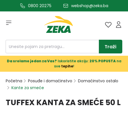
0800 20275
webshop@zeka.ba
a glavni sadržaj
Traži
Da srolamo jedan za Vas?
Iskoristite akciju:
20% POPUSTA
na
sve
tepihe
!
Početna
Posuđe i domaćinstvo
Domaćinstvo ostalo
Kante za smeće
TUFFEX KANTA ZA SMEĆE 50 L