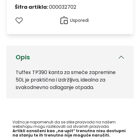
Šifra artikla:
000032702
Usporedi
Opis
Tuffex TP390 kanta za smeće zapremine
50L je praktična i izdržljiva, idealna za
svakodnevno odlaganje otpada.
Važno je napomenuti da se slike proizvoda na našem
webshopu mogu razlikovati od stvarnih proizvoda.
Artikli označeni kao „na upit“ trenutno nisu dostupni
na stanju te ih trenutno nije moguće naručiti.