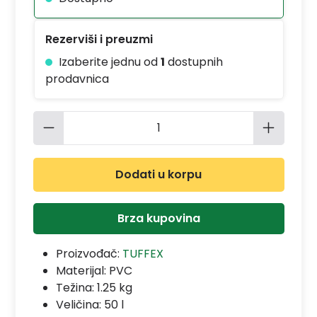
Rezerviši i preuzmi
Izaberite jednu od
1
dostupnih
prodavnica
Količina proizvoda: Unesite željenu 
Dodati u korpu
Brza kupovina
Proizvođač:
TUFFEX
Materijal:
PVC
Težina: 1.25 kg
Veličina: 50 l