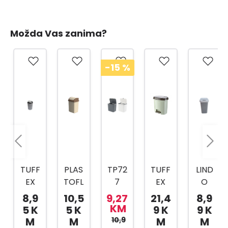
Možda Vas zanima?
-15
%
TUFF
PLAS
TP72
TUFF
LIND
EX
TOFL
7
EX
O
KANT
EX
KANT
TP22
KANT
8,9
10,5
9,27
21,4
8,9
A ZA
KANT
A ZA
04
A
KM
5 K
5 K
9 K
9 K
SME
A ZA
KUHI
KANT
SVIJE
M
M
10,9
M
M