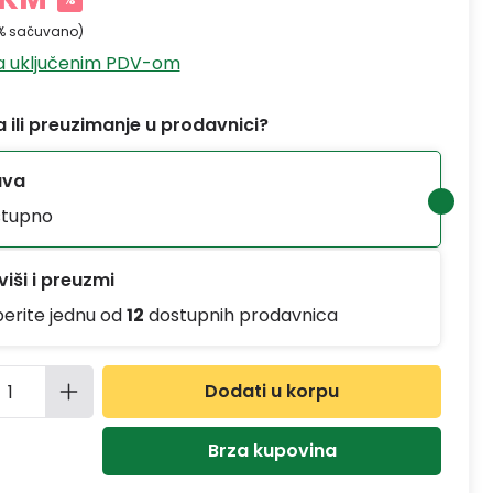
% sačuvano)
sa uključenim PDV-om
 ili preuzimanje u prodavnici?
ava
tupno
iši i preuzmi
berite jednu od
12
dostupnih prodavnica
ina proizvoda: Unesite željenu količinu
Dodati u korpu
Brza kupovina