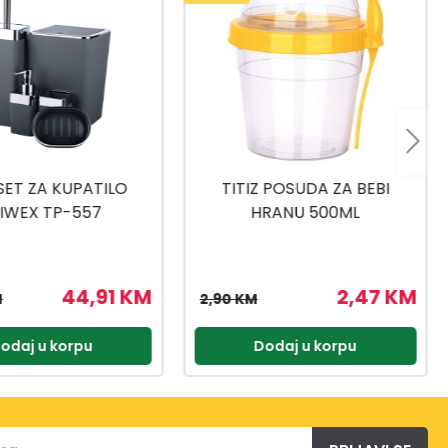
 POSUDA ZA BEBI
TITIZ SET ZA SLADOLED AP-
RANU 500ML
9425
2,47 KM
3,57 KM
4,20 KM
odaj u korpu
Dodaj u korpu