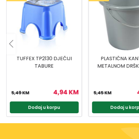
PLASTIČNA KANTA SA
TITIZ MEDICINSKI
METALNOM DRŠKOM 10L
9159
4,91 KM
5,45 KM
2,00 KM
Dodaj u korpu
Dodaj u kor