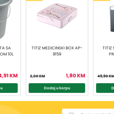
 BOX AP-
TITIZ SET ZA KUPATILO
TITIZ
PRIWEX TP-557
H
1,80 KM
44,91 KM
49,90 KM
2,90 KM
pu
Dodaj u korpu
D