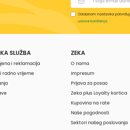
Odabirom nastavka potvrđuje
uslove korištenja
.
ČKA SLUŽBA
ZEKA
jena i reklamacija
O nama
i radno vrijeme
Impresum
anja
Prijava za posao
ave
Zeka plus Loyalty kartica
Kupovina na rate
Naše pogodnosti
Sektori našeg poslovanja