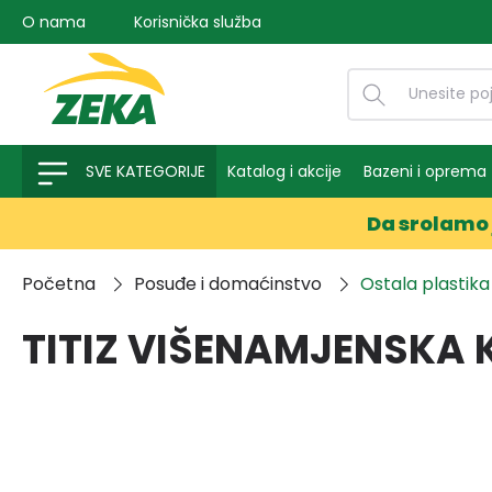
O nama
Korisnička služba
na pretragu
Preskoči na glavnu navigaciju
SVE KATEGORIJE
Katalog i akcije
Bazeni i oprema
Da srolamo 
Početna
Posuđe i domaćinstvo
Ostala plastika
TITIZ VIŠENAMJENSKA 