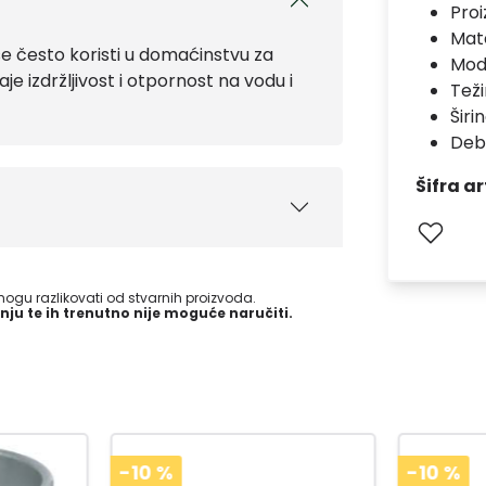
Pro
Mate
e često koristi u domaćinstvu za
Mod
je izdržljivost i otpornost na vodu i
Teži
Širi
Deb
Šifra ar
gu razlikovati od stvarnih proizvoda.
nju te ih trenutno nije moguće naručiti.
-10
%
-15
%