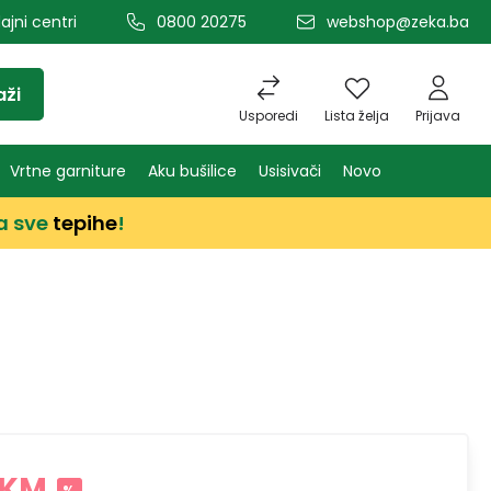
ajni centri
0800 20275
webshop@zeka.ba
aži
Usporedi
Lista želja
Prijava
Vrtne garniture
Aku bušilice
Usisivači
Novo
a sve
tepihe
!
 KM
%