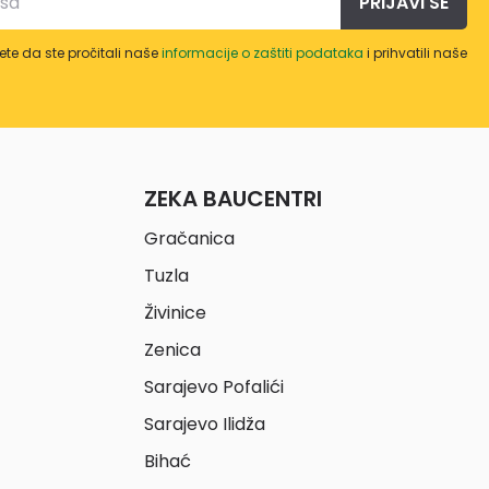
PRIJAVI SE
te da ste pročitali naše
informacije o zaštiti podataka
i prihvatili naše
ZEKA BAUCENTRI
Gračanica
Tuzla
Živinice
Zenica
Sarajevo Pofalići
Sarajevo Ilidža
Bihać