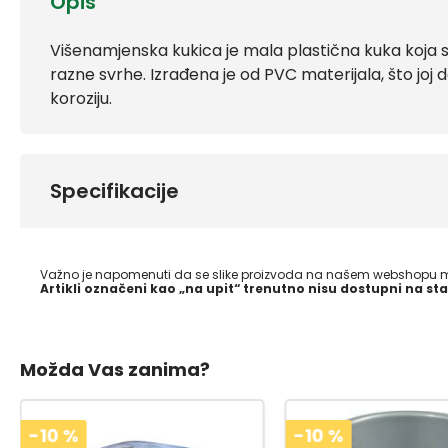
Opis
Višenamjenska kukica je mala plastična kuka koja s
razne svrhe. Izrađena je od PVC materijala, što joj da
koroziju.
Specifikacije
Važno je napomenuti da se slike proizvoda na našem webshopu mo
Artikli označeni kao „na upit“ trenutno nisu dostupni na sta
Možda Vas zanima?
-10
%
-10
%