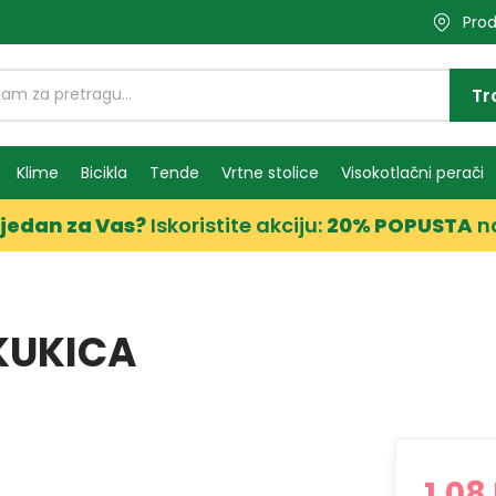
Prod
Tr
Klime
Bicikla
Tende
Vrtne stolice
Visokotlačni perači
jedan za Vas?
Iskoristite akciju:
20% POPUSTA
n
KUKICA
1,08