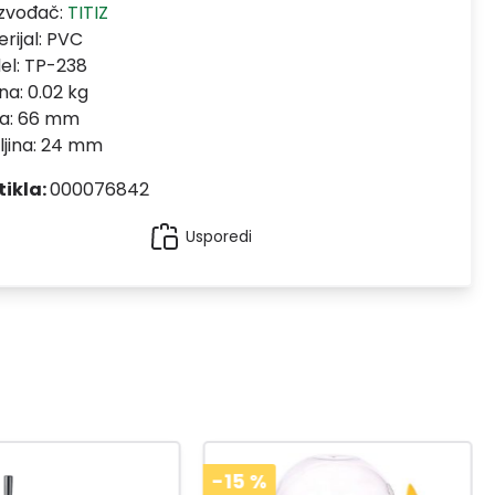
izvođač:
TITIZ
rijal:
PVC
el:
TP-238
na: 0.02 kg
na: 66 mm
ljina: 24 mm
tikla:
000076842
Usporedi
-15
%